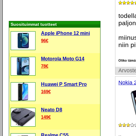
todell
paljon
Suosituimmat tuotteet
Apple iPhone 12 mini
miinus
96€
niin p
Motorola Moto G14
Oliko tämä
78€
Arvoste
Nokia 
Huawei P Smart Pro
169€
Neato D8
149€
Realme C55