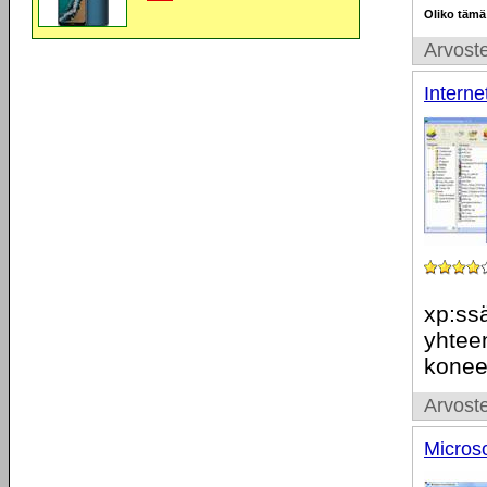
Oliko tämä
Arvoste
Intern
xp:ssä
yhteen
koneen
Arvoste
Micros