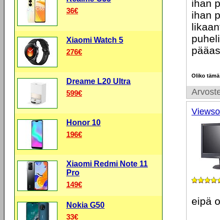
ihan p
36€
ihan p
likaa
puhel
Xiaomi Watch 5
pääas
276€
Oliko tämä
Dreame L20 Ultra
Arvoste
599€
Viewso
Honor 10
196€
Xiaomi Redmi Note 11
Pro
149€
eipä o
Nokia G50
33€