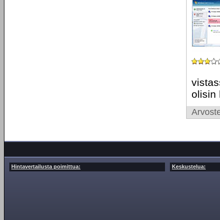
vistas
olisin
Arvoste
Hintavertailusta poimittua:
Keskustelua: