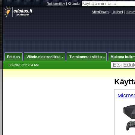
Rekisteröidy
|
Kirjaudu:
AfterDawn
|
Uutiset
|
Hinta
Edukas
Viihde-elektroniikka
Tietokonetekniikka
Mukana kulke
8/7/2026 3:23:04 AM
Käytt
Micros