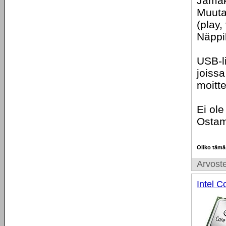
Jämäk
Muuta
(play
Näppi
USB-l
joissa
moitte
Ei ole
Ostam
Oliko tämä
Arvoste
Intel 