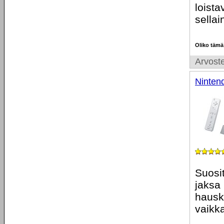
loist
sellai
Oliko tämä
Arvoste
Ninten
Suosit
jaksa
hausk
vaikk