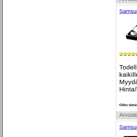
Samsun
Todell
kaikil
Myydä
Hinta/
Oliko tämä
Arvoste
Samsu