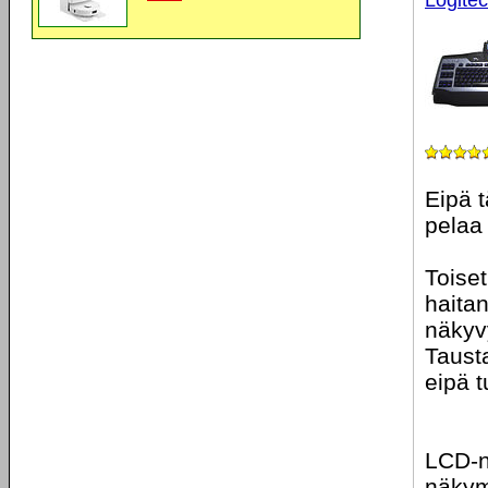
Logite
Eipä 
pelaa
Toise
haita
näkyvy
Tausta
eipä t
LCD-nä
näkym