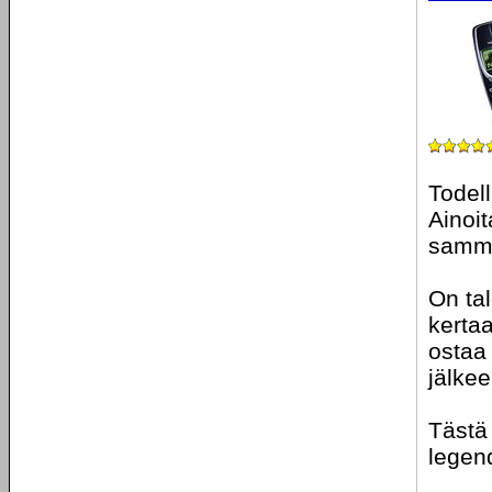
Todell
Ainoit
sammui
On ta
kertaa
ostaa
jälkee
Tästä
legen