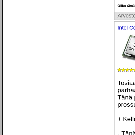
Oliko tämä
Arvoste
Intel 
Tosiaa
parha
Tänä 
pross
+ Kell
- Tänä