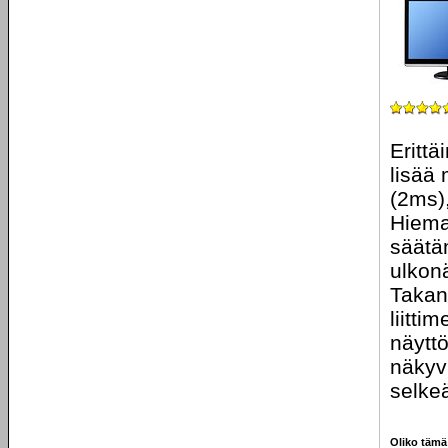
Eritt
lisää
(2ms)
Hiema
säätäm
ulkon
Takan
liitti
näyttö
näkyv
selkeä
Oliko tämä