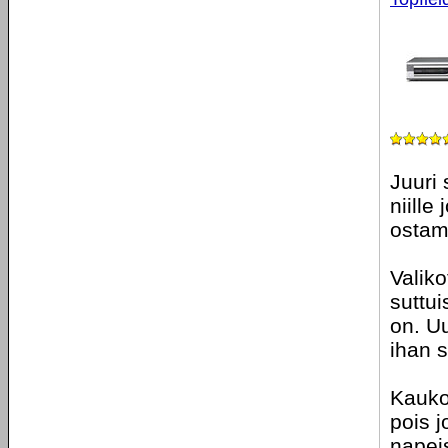
Juuri 
niille
ostama
Valik
suttui
on. U
ihan s
Kauko
pois j
napei