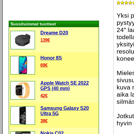
Yksi p
pystyy
Suosituimmat tuotteet
24" la
Dreame D20
todell
139€
yksity
resolu
konee
Honor 8S
69€
Mieles
sivus
Apple Watch SE 2022
kuva 
GPS (40 mm)
aika l
42€
silmäs
Samsung Galaxy S20
Ultra 5G
Jotkut
38€
hyvin
Nokia C02