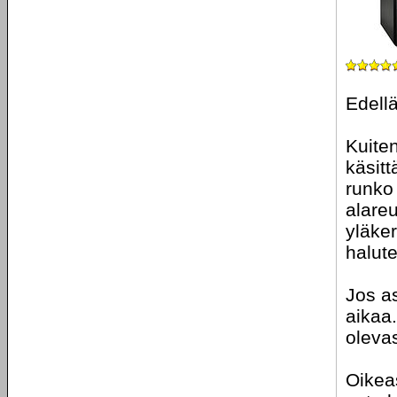
Edellä
Kuite
käsitt
runko
alareu
yläker
halute
Jos as
aikaa
olevas
Oikeas