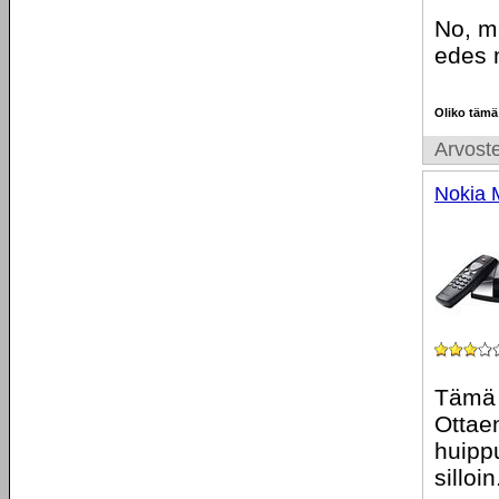
No, m
edes 
Oliko tämä
Arvoste
Nokia 
Tämä d
Ottae
huipp
silloin