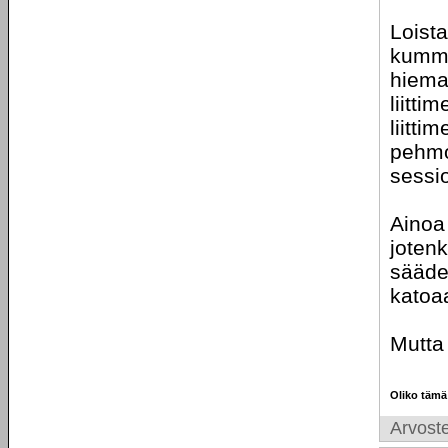
Loist
kummin
hieman
liitt
liitti
pehmoi
sessio
Ainoa 
jotenk
säädet
katoa
Mutta
Oliko tämä
Arvoste