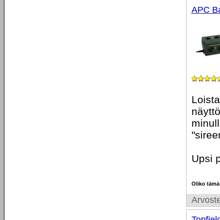
APC B
Loist
näyttö
minull
"siree
Upsi 
Oliko tämä
Arvoste
Topfie