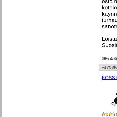
osto h
kotelo
käynni
turhau
sanot
Loista
Suosit
Oliko tämä
Arvoste
KOSS 