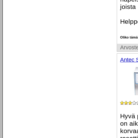
joista
Helpp
Oliko tämä
Arvoste
Antec 
Hyvä 
on ai
korvaa