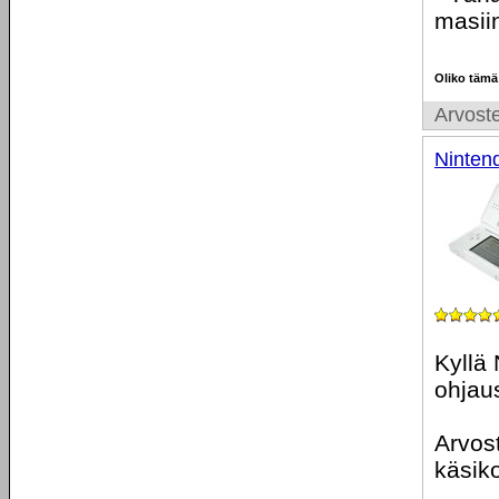
masiin
Oliko tämä
Arvoste
Ninten
Kyllä 
ohjaus
Arvost
käsiko