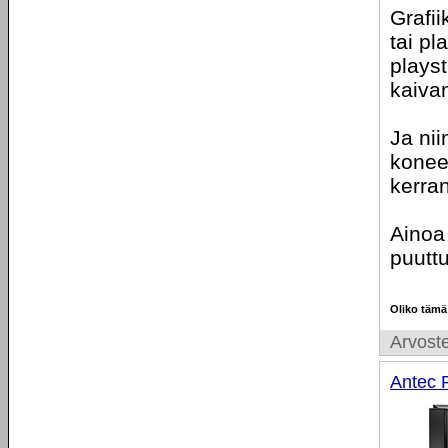
Grafii
tai pl
playst
kaiva
Ja nii
konee
kerra
Ainoa
puutt
Oliko tämä
Arvoste
Antec 