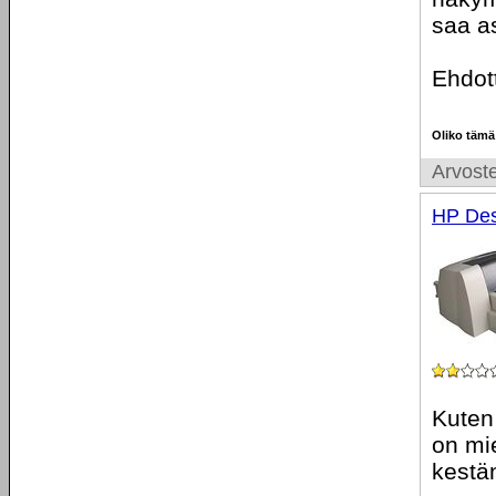
saa a
Ehdot
Oliko tämä
Arvoste
HP Des
Kuten
on mie
kestän