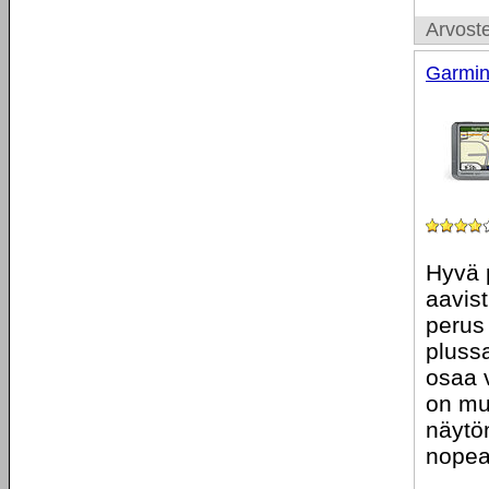
Arvoste
Garmin
Hyvä p
aavist
perus 
plussa
osaa 
on mu
näytön
nopeas