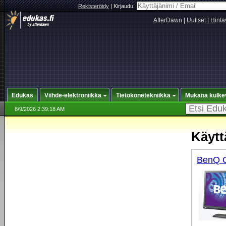
Rekisteröidy
|
Kirjaudu:
AfterDawn
|
Uutiset
|
Hinta
Edukas
Viihde-elektroniikka
Tietokonetekniikka
Mukana kulke
8/9/2026 2:39:18 AM
Käytt
BenQ 