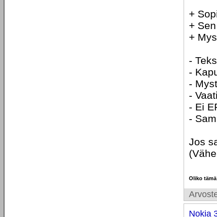
+ Sop
+ Sen
+ Mys
- Teks
- Kapu
- Mys
- Vaat
- Ei 
- Sam
Jos sa
(Vähe
Oliko tämä
Arvoste
Nokia 