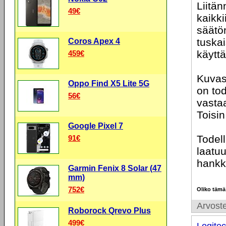
Liitän
49€
kaikki
säätön
tuskai
Coros Apex 4
käyttä
459€
Kuvas
Oppo Find X5 Lite 5G
on tod
56€
vastaa
Toisin
Google Pixel 7
Todell
91€
laatuu
hankk
Garmin Fenix 8 Solar (47
mm)
752€
Oliko tämä
Arvoste
Roborock Qrevo Plus
499€