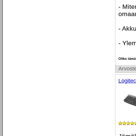
- Mite
omaani
- Akku
- Ylem
Oliko tämä
Arvoste
Logite