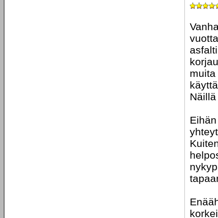
Vanha 
vuotta
asfalt
korjau
muita 
käyttä
Näill
Eihän 
yhtey
Kuiten
helpos
nykyp
tapaan
Enääh
korkei