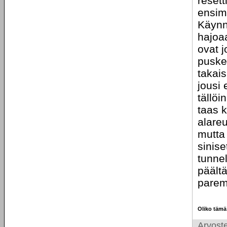
resett
ensimm
Käynni
hajoa
ovat 
puskee
takai
jousi 
tällöi
taas 
alareu
mutta
sinise
tunnel
päältä
paremp
Oliko tämä
Arvoste