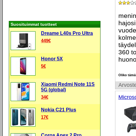
menin
hajos
Suosituimmat tuotteet
vuode
Dreame L40s Pro Ultra
kolme 
449€
täydel
360 to
huono
Honor 5X
5€
Oliko tämä
Xiaomi Redmi Note 11S
Arvoste
5G (global)
Micros
34€
Nokia C21 Plus
17€
Coros Apex 2 Pro