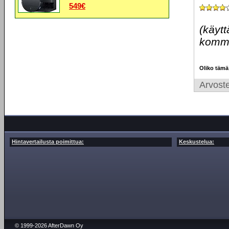
549€
(käytt
komme
Oliko tämä
Arvoste
Hintavertailusta poimittua:
Keskustelua:
© 1999-2026 AfterDawn Oy