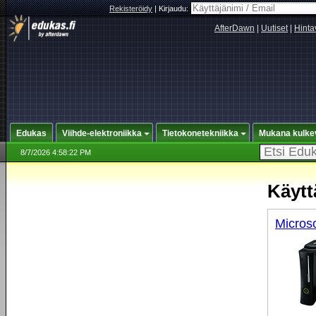
Rekisteröidy
|
Kirjaudu:
AfterDawn
|
Uutiset
|
Hinta
Edukas
Viihde-elektroniikka
Tietokonetekniikka
Mukana kulke
8/7/2026 4:58:22 PM
Käyttä
Microso