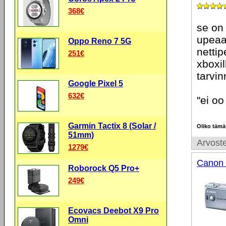
368€
se on 
upeaa
Oppo Reno 7 5G
nettip
251€
xboxil
tarvin
Google Pixel 5
632€
"ei o
Garmin Tactix 8 (Solar /
Oliko tämä
51mm)
Arvoste
1279€
Canon 
Roborock Q5 Pro+
249€
Ecovacs Deebot X9 Pro
Omni