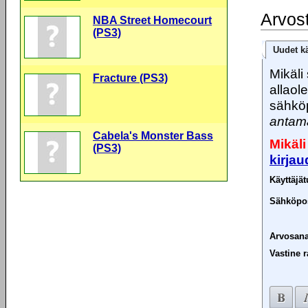
Arvos
NBA Street Homecourt
(PS3)
Uudet kä
Mikäli 
Fracture (PS3)
allaol
sähköp
antama
Cabela's Monster Bass
Mikäli
(PS3)
kirja
Käyttäjä
Sähköpos
Arvosana
Vastine r