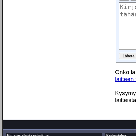
Onko lai
laitteen 
Kysymyks
laitteist
Hintavertailusta poimittua:
Keskustelua: