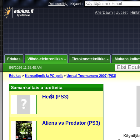
Rekisteröidy
|
Kirjaudu:
AfterDawn
|
Uutiset
|
Hinta
Edukas
Viihde-elektroniikka
Tietokonetekniikka
Mukana kulke
8/8/2026 11:28:40 AM
Edukas
>
Konsolipelit ja PC-pelit
>
Unreal Tournament 2007 (PS3)
Samankaltaisia tuotteita
Hei$t (PS3)
Aliens vs Predator (PS3)
Käyttäjäa