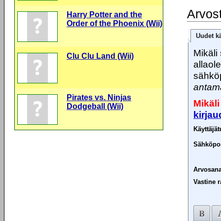
Arvos
Harry Potter and the
Order of the Phoenix (Wii)
Uudet kä
Mikäli 
Clu Clu Land (Wii)
allaol
sähköp
antama
Pirates vs. Ninjas
Mikäli
Dodgeball (Wii)
kirja
Käyttäjä
Sähköpos
Arvosana
Vastine r