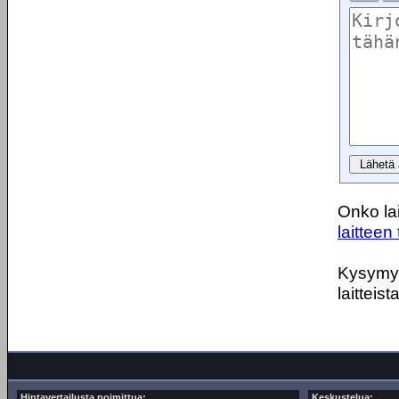
Onko lai
laitteen 
Kysymyks
laitteist
Hintavertailusta poimittua:
Keskustelua: