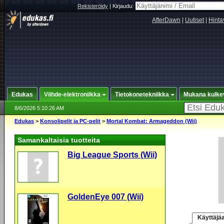
Rekisteröidy
|
Kirjaudu:
AfterDawn
|
Uutiset
|
Hinta
Edukas
Viihde-elektroniikka
Tietokonetekniikka
Mukana kulke
8/6/2026 5:10:26 AM
Edukas
>
Konsolipelit ja PC-pelit
>
Mortal Kombat: Armageddon (Wii)
Samankaltaisia tuotteita
Big League Sports (Wii)
GoldenEye 007 (Wii)
Käyttäjäa