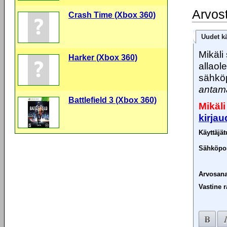
Arvos
Crash Time (Xbox 360)
Uudet kä
Mikäli 
Harker (Xbox 360)
allaol
sähköp
antama
Battlefield 3 (Xbox 360)
Mikäli
kirja
Käyttäjä
Sähköpos
Arvosana
Vastine r