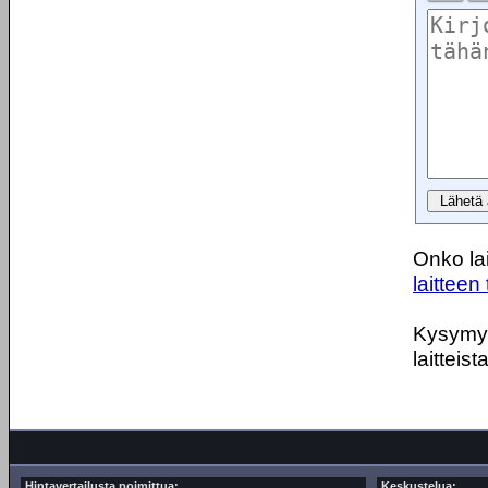
Onko lai
laitteen 
Kysymyks
laitteist
Hintavertailusta poimittua:
Keskustelua: