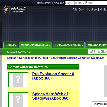
Rekisteröidy
|
Kirjaudu:
AfterDawn
|
Uutiset
|
Hinta
Edukas
Viihde-elektroniikka
Tietokonetekniikka
Mukana kulke
8/7/2026 1:06:00 AM
Edukas
>
Konsolipelit ja PC-pelit
>
Lost Planet: Extreme Condition (Xbox 360)
Samankaltaisia tuotteita
Pro Evolution Soccer 6
(Xbox 360)
Spider-Man: Web of
Shadows (Xbox 360)
Käyttäjäa