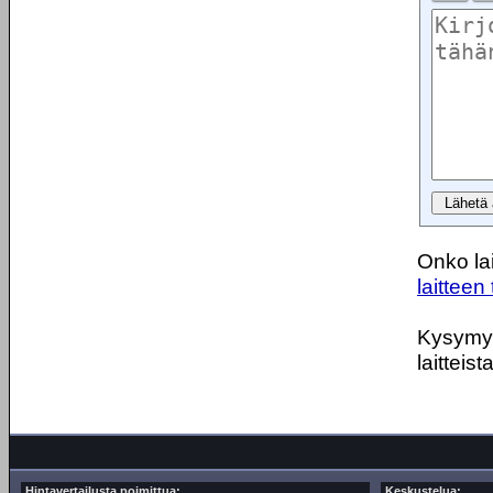
Onko lai
laitteen 
Kysymyks
laitteist
Hintavertailusta poimittua:
Keskustelua: