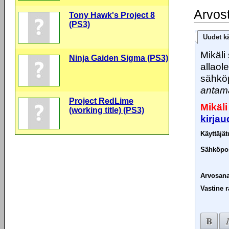
Arvos
Tony Hawk's Project 8
(PS3)
Uudet kä
Mikäli 
Ninja Gaiden Sigma (PS3)
allaol
sähköp
antama
Project RedLime
Mikäli
(working title) (PS3)
kirja
Käyttäjä
Sähköpos
Arvosana
Vastine r