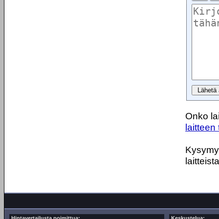
Onko lai
laitteen 
Kysymyks
laitteist
Hintavertailusta poimittua:
Keskustelua: