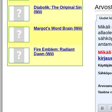
Arvos
Diabolik: The Original Sin
(Wii)
Uudet kä
Mikäli 
Margot's Word Brain (Wii)
allaol
sähköp
antama
Fire Emblem: Radiant
Mikäli
Dawn (Wii)
kirja
Käyttäjä
Sähköpos
Arvosana
Vastine r