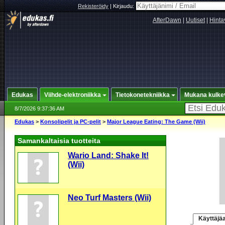
Rekisteröidy
|
Kirjaudu:
AfterDawn
|
Uutiset
|
Hinta
Edukas
Viihde-elektroniikka
Tietokonetekniikka
Mukana kulke
8/7/2026 9:37:36 AM
Edukas
>
Konsolipelit ja PC-pelit
>
Major League Eating: The Game (Wii)
Samankaltaisia tuotteita
Wario Land: Shake It!
(Wii)
Neo Turf Masters (Wii)
Käyttäjäa