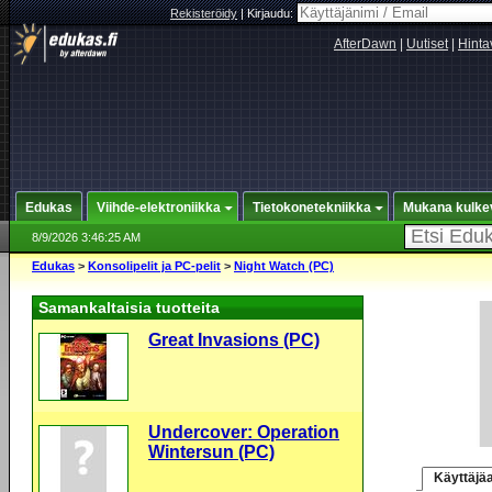
Rekisteröidy
|
Kirjaudu:
AfterDawn
|
Uutiset
|
Hinta
Edukas
Viihde-elektroniikka
Tietokonetekniikka
Mukana kulke
8/9/2026 3:46:25 AM
Edukas
>
Konsolipelit ja PC-pelit
>
Night Watch (PC)
Samankaltaisia tuotteita
Great Invasions (PC)
Undercover: Operation
Wintersun (PC)
Käyttäjäa