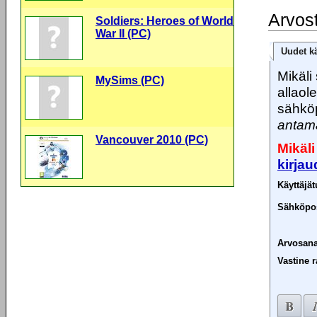
Arvos
Soldiers: Heroes of World
War II (PC)
Uudet kä
Mikäli 
MySims (PC)
allaol
sähköp
antama
Vancouver 2010 (PC)
Mikäli
kirja
Käyttäjä
Sähköpos
Arvosana
Vastine r