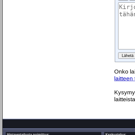
Onko lai
laitteen 
Kysymyks
laitteist
Hintavertailusta poimittua:
Keskustelua: