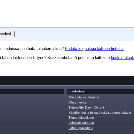
n tiedoissa puutteita tai jotain vikaa?
Ehdota korjauksia laitteen tietoihin
tähän laitteeseen liittyen? Keskustele tästä ja muista laitteista
keskustelual
Lisätietoa:
Mainosta sivuillamme
Ota yhteyttä
Tietoa AfterDawn Oy:stä
Käyttöehdot ja tietoa yksityisyydensuojasta
Tietosuojaseloste
Lehdistötiedotteet
Lähetä palautetta