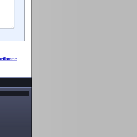
ueillamme
.