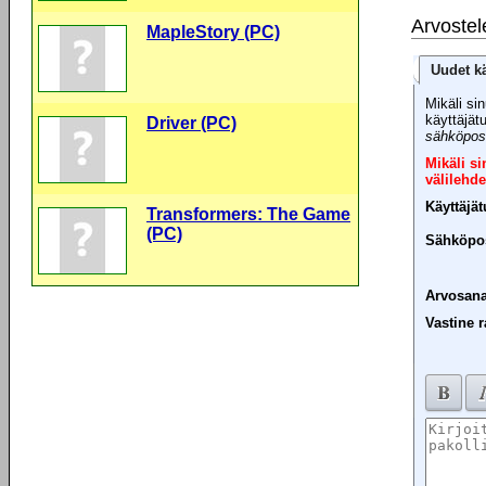
Arvostel
MapleStory (PC)
Uudet kä
Mikäli sin
käyttäjät
Driver (PC)
sähköpost
Mikäli s
välilehde
Käyttäjä
Transformers: The Game
(PC)
Sähköpos
Arvosana
Vastine r