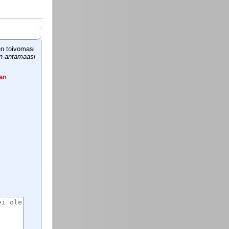
en toivomasi
in antamaasi
an