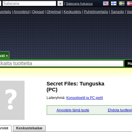
|
Salasana hukassa
vertailu
|
Arvostelut
|
Oppaat
|
Ohjelmat
|
Keskustelu
|
Puhelinvertailu
|
Sanasto
|
Vas
vat
Secret Files: Tunguska
(PC)
Laiteryhmä:
Konsolipelit ja PC-pelit
Arvostele tämä tuote
Ehdota tuottee
rviot
Keskustelualue