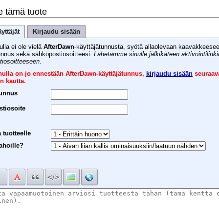
e tämä tuote
yttäjät
Kirjaudu sisään
ulla ei ole vielä
AfterDawn
-käyttäjätunnusta, syötä allaolevaan kaavakkeese
unnus sekä sähköpostiosoitteesi.
Lähetämme sinulle jälkikäteen aktivointilink
iosoitteeseen.
inulla on jo ennestään AfterDawn-käyttäjätunnus,
kirjaudu sisään
seuraav
n kautta.
tunnus
tiosoite
 tuotteelle
ahoille?