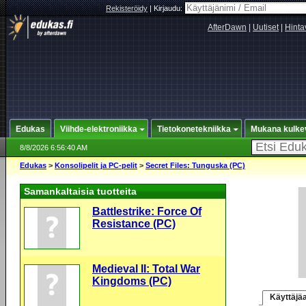
Rekisteröidy
|
Kirjaudu:
AfterDawn
|
Uutiset
|
Hinta
Edukas
Viihde-elektroniikka
Tietokonetekniikka
Mukana kulke
8/8/2026 6:56:40 AM
Edukas
>
Konsolipelit ja PC-pelit
>
Secret Files: Tunguska (PC)
Samankaltaisia tuotteita
Battlestrike: Force Of
Resistance (PC)
Medieval II: Total War
Kingdoms (PC)
Käyttäjäa