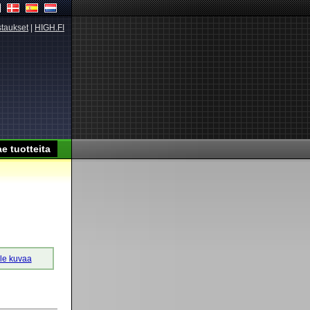
taukset
|
HIGH.FI
lle kuvaa