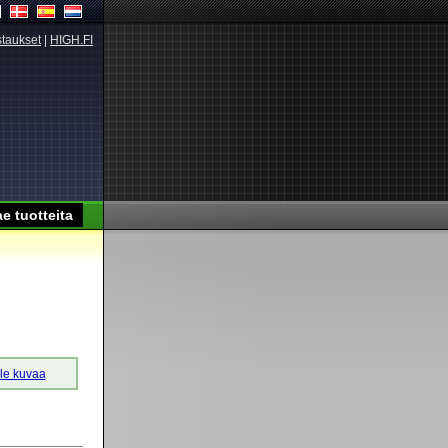
taukset
|
HIGH.FI
lle kuvaa