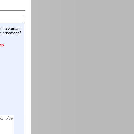
en toivomasi
in antamaasi
an