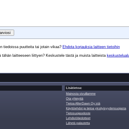
n tiedoissa puutteita tai jotain vikaa?
Ehdota korjauksia laitteen tietoihin
tähän laitteeseen liittyen? Keskustele tästä ja muista laitteista
keskustelual
Lisätietoa:
Mainosta sivuillamme
Ota yhteyttä
Tietoa AfterDawn Oy:stä
Käyttöehdot ja tietoa yksityisyydensuojasta
Tietosuojaseloste
Lehdistötiedotteet
Lähetä palautetta