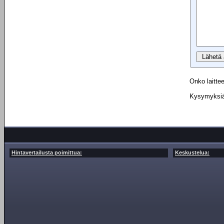
Onko laittee
Kysymyksiä 
Hintavertailusta poimittua:
Keskustelua: