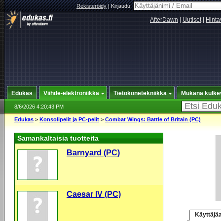
Rekisteröidy
|
Kirjaudu:
AfterDawn
|
Uutiset
|
Hinta
Edukas
Viihde-elektroniikka
Tietokonetekniikka
Mukana kulke
8/6/2026 4:20:43 PM
Edukas
>
Konsolipelit ja PC-pelit
>
Combat Wings: Battle of Britain (PC)
Samankaltaisia tuotteita
Barnyard (PC)
Caesar IV (PC)
Käyttäjäa