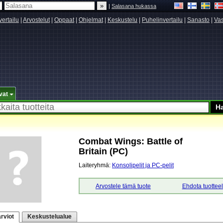
|
Salasana hukassa
vertailu
|
Arvostelut
|
Oppaat
|
Ohjelmat
|
Keskustelu
|
Puhelinvertailu
|
Sanasto
|
Vas
vat
Combat Wings: Battle of
Britain (PC)
Laiteryhmä:
Konsolipelit ja PC-pelit
Arvostele tämä tuote
Ehdota tuottee
rviot
Keskustelualue