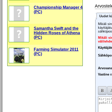
Arvostel
Championship Manager 4
(PC)
Uudet kä
Mikäli sin
käyttäjät
Samantha Swift and the
sähköpost
Hidden Roses of Athena
(PC)
Mikäli s
välilehde
Käyttäjä
Farming Simulator 2011
(PC)
Sähköpos
Arvosana
Vastine r