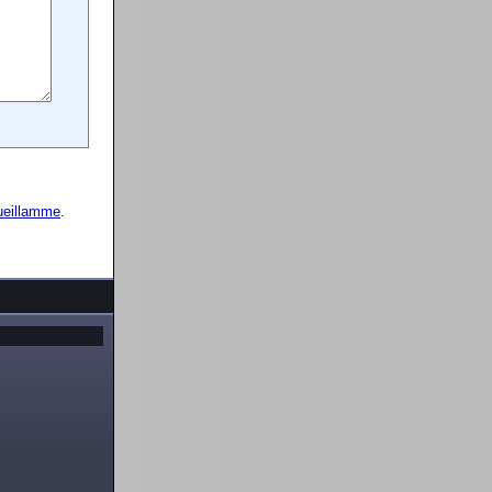
ueillamme
.