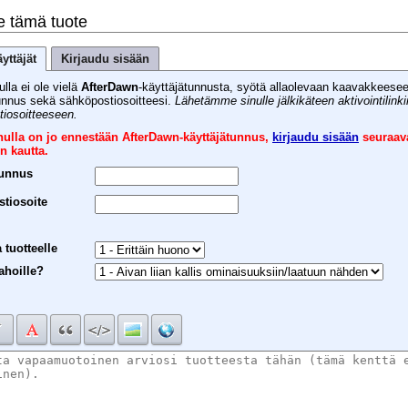
e tämä tuote
yttäjät
Kirjaudu sisään
ulla ei ole vielä
AfterDawn
-käyttäjätunnusta, syötä allaolevaan kaavakkeese
unnus sekä sähköpostiosoitteesi.
Lähetämme sinulle jälkikäteen aktivointilink
iosoitteeseen.
inulla on jo ennestään AfterDawn-käyttäjätunnus,
kirjaudu sisään
seuraav
n kautta.
tunnus
tiosoite
 tuotteelle
ahoille?