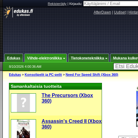
Rekisteröidy
|
Kirjaudu:
AfterDawn
|
Uutiset
|
Hinta
Edukas
Viihde-elektroniikka
Tietokonetekniikka
Mukana kulke
8/10/2026 4:00:36 AM
Edukas
>
Konsolipelit ja PC-pelit
>
Need For Speed Shift (Xbox 360)
Samankaltaisia tuotteita
The Precursors (Xbox
360)
Assassin's Creed II (Xbox
360)