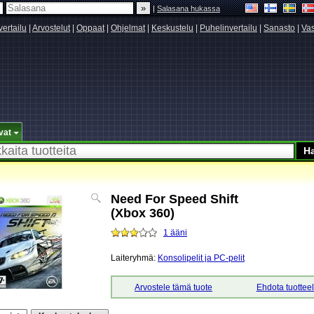
|
Salasana hukassa
vertailu
|
Arvostelut
|
Oppaat
|
Ohjelmat
|
Keskustelu
|
Puhelinvertailu
|
Sanasto
|
Vas
vat
Need For Speed Shift
(Xbox 360)
1 ääni
Laiteryhmä:
Konsolipelit ja PC-pelit
Arvostele tämä tuote
Ehdota tuottee