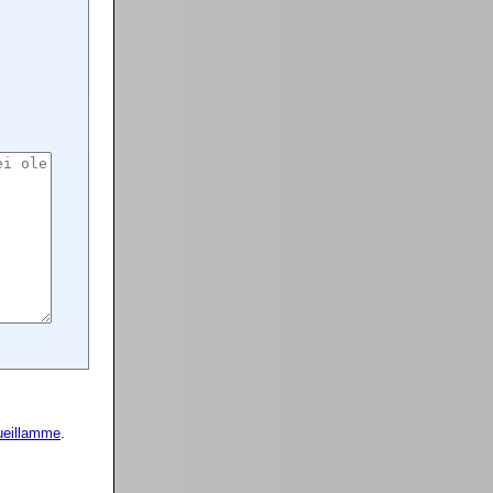
ueillamme
.