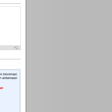
#
1
en toivomasi
in antamaasi
an