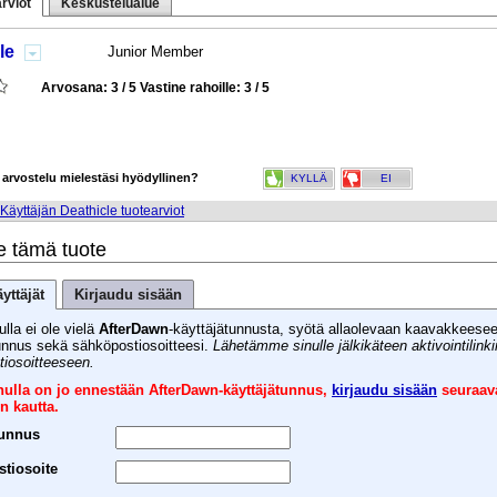
rviot
Keskustelualue
le
Junior Member
Arvosana: 3 / 5
Vastine rahoille: 3 / 5
 arvostelu mielestäsi hyödyllinen?
KYLLÄ
EI
Käyttäjän Deathicle tuotearviot
e tämä tuote
yttäjät
Kirjaudu sisään
ulla ei ole vielä
AfterDawn
-käyttäjätunnusta, syötä allaolevaan kaavakkeese
unnus sekä sähköpostiosoitteesi.
Lähetämme sinulle jälkikäteen aktivointilink
iosoitteeseen.
inulla on jo ennestään AfterDawn-käyttäjätunnus,
kirjaudu sisään
seuraav
n kautta.
tunnus
tiosoite