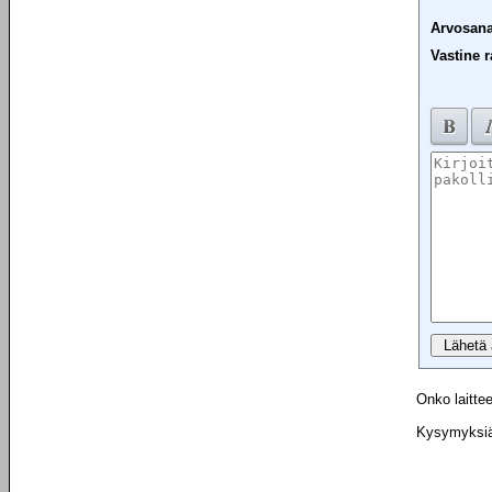
Arvosana
Vastine r
Onko laittee
Kysymyksiä 