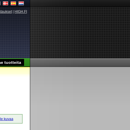
taukset
|
HIGH.FI
lle kuvaa