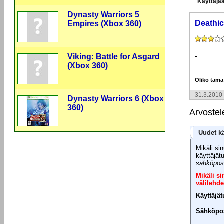
Käyttäjäa
Dynasty Warriors 5
Deathic
Empires (Xbox 360)
-
Viking: Battle for Asgard
(Xbox 360)
Oliko tämä
31.3.2010
Dynasty Warriors 6 (Xbox
360)
Arvostel
Uudet kä
Mikäli sin
käyttäjät
sähköpost
Mikäli s
välilehde
Käyttäjä
Sähköpos