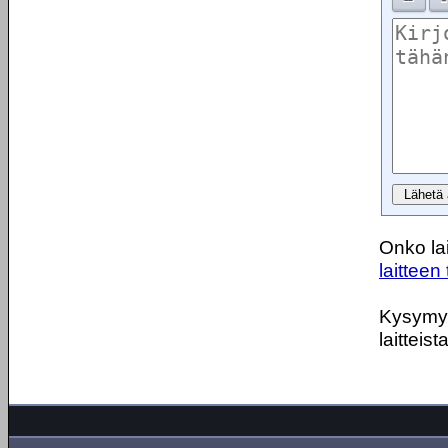
Onko lai
laitteen 
Kysymyks
laitteist