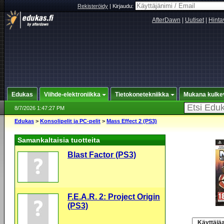
Rekisteröidy
|
Kirjaudu:
AfterDawn
|
Uutiset
|
Hinta
Edukas
Viihde-elektroniikka
Tietokonetekniikka
Mukana kulke
8/7/2026 1:47:27 PM
Edukas
>
Konsolipelit ja PC-pelit
>
Mass Effect 2 (PS3)
Samankaltaisia tuotteita
Blast Factor (PS3)
F.E.A.R. 2: Project Origin
(PS3)
Käyttäjäa