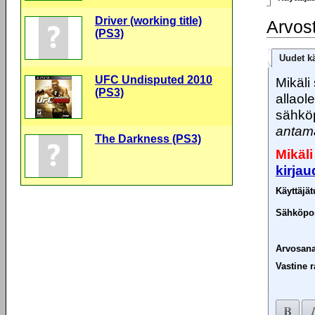
Driver (working title)
Arvos
(PS3)
Uudet kä
UFC Undisputed 2010
Mikäli 
(PS3)
allaol
sähköp
antama
The Darkness (PS3)
Mikäli
kirja
Käyttäjä
Sähköpos
Arvosana
Vastine r