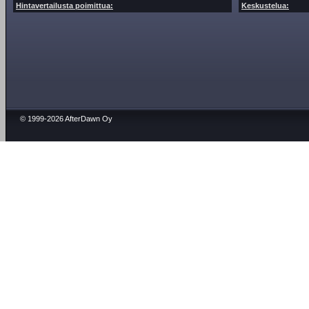
Hintavertailusta poimittua:
Keskustelua:
© 1999-2026 AfterDawn Oy