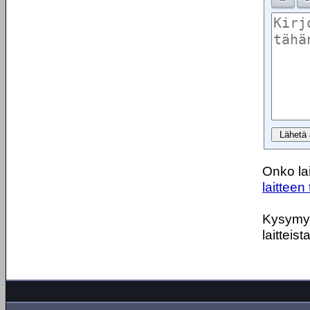
Onko lai
laitteen 
Kysymyks
laitteist