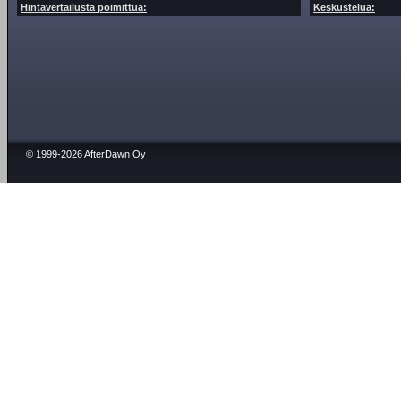
Hintavertailusta poimittua:
Keskustelua:
© 1999-2026 AfterDawn Oy