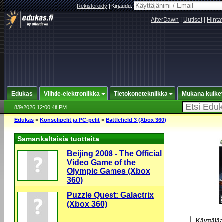
Rekisteröidy
|
Kirjaudu:
AfterDawn
|
Uutiset
|
Hinta
Edukas
Viihde-elektroniikka
Tietokonetekniikka
Mukana kulke
8/9/2026 12:00:48 PM
Edukas
>
Konsolipelit ja PC-pelit
>
Battlefield 3 (Xbox 360)
Samankaltaisia tuotteita
Beijing 2008 - The Official
Video Game of the
Olympic Games (Xbox
360)
Puzzle Quest: Galactrix
(Xbox 360)
Käyttäjäa