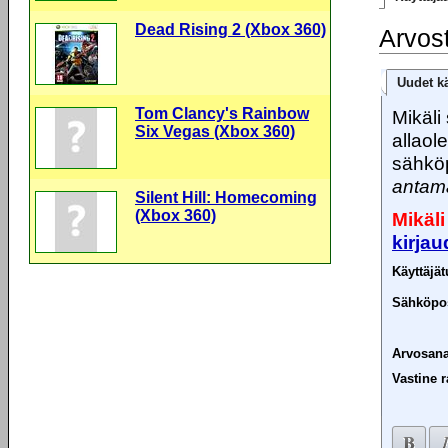
Dead Rising 2 (Xbox 360)
Arvos
Uudet kä
Tom Clancy's Rainbow
Mikäli 
Six Vegas (Xbox 360)
allaol
sähköp
antama
Silent Hill: Homecoming
(Xbox 360)
Mikäli
kirja
Käyttäjä
Sähköpos
Arvosana
Vastine r