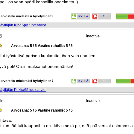
peli jos vaan pyörii konsolilla ongelmitta :)
 arvostelu mielestäsi hyödyllinen?
KYLLÄ
EI
äyttäjän KingSpy tuotearviot
5
Inactive
Arvosana: 5 / 5
Vastine rahoille: 5 / 5
llut työstettyä parisen kuukautta, ihan vain naattien...
 hyvä peli! Olisin maksanut enemmänkin!
 arvostelu mielestäsi hyödyllinen?
KYLLÄ
EI
äyttäjän Pekka65 tuotearviot
fe-
Inactive
Arvosana: 5 / 5
Vastine rahoille: 5 / 5
htava.
i kun tää tuli kauppoihin niin kävin sekä pc, että ps3 versiot ostamassa.