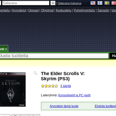
|
Salasana hukassa
vertailu
|
Arvostelut
|
Oppaat
|
Ohjelmat
|
Keskustelu
|
Puhelinvertailu
|
Sanasto
|
Vas
vat
The Elder Scrolls V:
Skyrim (PS3)
3 ääntä
Laiteryhmä:
Konsolipelit ja PC-pelit
Arvostele tämä tuote
Ehdota tuottee