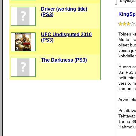
Käyttäjäa
Driver (working title)
KingSp
(PS3)
Toinen ke
UFC Undisputed 2010
Mutta its
(PS3)
olleet bu
voima jok
kohdallen
The Darkness (PS3)
Huono asi
3:n PS3 v
pelit toi
versio, m
kaatumis
Arvostelu
Pelattavu
Tehtävät
Tarina 3/
Hahmoluo