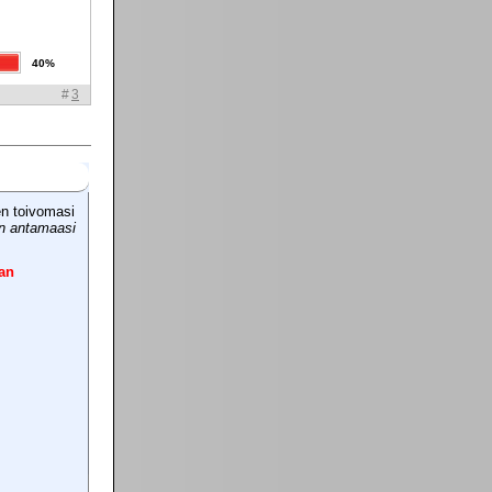
40%
#
3
en toivomasi
in antamaasi
an