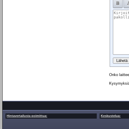
Onko laittee
Kysymyksiä 
Hintavertailusta poimittua:
Keskustelua: