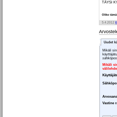
TÄYSI K
Oliko tämä
5.4.2012
K
Arvostel
Uudet kä
Mikäli sin
käyttäjät
sähköpost
Mikäli s
välilehde
Käyttäjä
Sähköpos
Arvosana
Vastine r