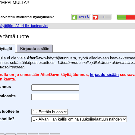
YMPPI MULTA!!
 arvostelu mielestäsi hyödyllinen?
KYLLÄ
EI
äyttäjän -AfterLife- tuotearviot
e tämä tuote
yttäjät
Kirjaudu sisään
ulla ei ole vielä
AfterDawn
-käyttäjätunnusta, syötä allaolevaan kaavakkeese
unnus sekä sähköpostiosoitteesi.
Lähetämme sinulle jälkikäteen aktivointilink
iosoitteeseen.
inulla on jo ennestään AfterDawn-käyttäjätunnus,
kirjaudu sisään
seuraav
n kautta.
tunnus
tiosoite
 tuotteelle
ahoille?