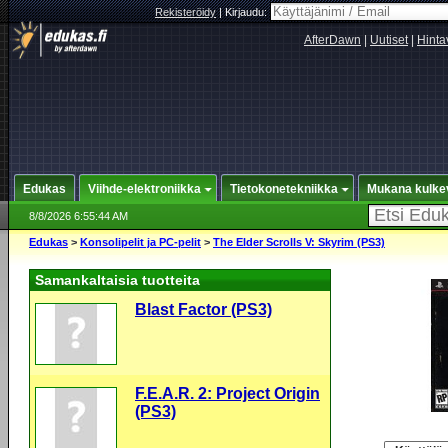
Rekisteröidy
|
Kirjaudu:
AfterDawn
|
Uutiset
|
Hinta
Edukas
Viihde-elektroniikka
Tietokonetekniikka
Mukana kulke
8/8/2026 6:55:44 AM
Edukas
>
Konsolipelit ja PC-pelit
>
The Elder Scrolls V: Skyrim (PS3)
Samankaltaisia tuotteita
Blast Factor (PS3)
F.E.A.R. 2: Project Origin
(PS3)