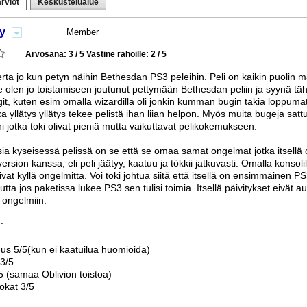
rviot
Keskustelualue
y
Member
Arvosana: 3 / 5
Vastine rahoille: 2 / 5
rta jo kun petyn näihin Bethesdan PS3 peleihin. Peli on kaikin puolin 
e olen jo toistamiseen joutunut pettymään Bethesdan peliin ja syynä tä
git, kuten esim omalla wizardilla oli jonkin kumman bugin takia loppuma
a yllätys yllätys tekee pelistä ihan liian helpon. Myös muita bugeja satt
i jotka toki olivat pieniä mutta vaikuttavat pelikokemukseen.
a kyseisessä pelissä on se että se omaa samat ongelmat jotka itsellä o
ersion kanssa, eli peli jäätyy, kaatuu ja tökkii jatkuvasti. Omalla konsoli
mivat kyllä ongelmitta. Voi toki johtua siitä että itsellä on ensimmäinen 
utta jos paketissa lukee PS3 sen tulisi toimia. Itsellä päivitykset eivät a
 ongelmiin.
:
us 5/5(kun ei kaatuilua huomioida)
 3/5
5 (samaa Oblivion toistoa)
kat 3/5