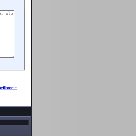
ueillamme
.