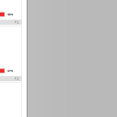
50%
#
1
67%
#
2