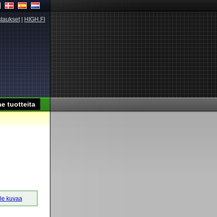
taukset
|
HIGH.FI
lle kuvaa