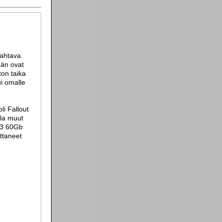
mahtava.
hän ovat
ton taika
ui omalle
li Fallout
lla muut
PS3 60Gb
uttaneet