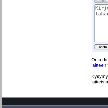
Onko lai
laitteen 
Kysymyks
laitteist