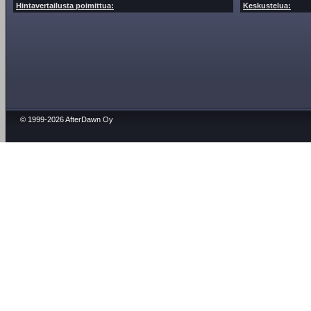
Hintavertailusta poimittua:
Keskustelua:
© 1999-2026 AfterDawn Oy