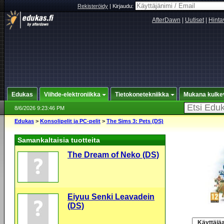
Rekisteröidy
|
Kirjaudu:
AfterDawn
|
Uutiset
|
Hinta
Edukas
Viihde-elektroniikka
Tietokonetekniikka
Mukana kulke
8/6/2026 9:23:46 PM
Edukas
>
Konsolipelit ja PC-pelit
>
The Sims 3: Pets (DS)
Samankaltaisia tuotteita
The Dream of Neko (DS)
Eiyuu Senki Leavadein
(DS)
Käyttäjäa