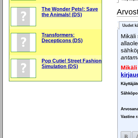
The Wonder Pets!: Save
Arvos
the Animals! (DS)
Uudet kä
Transformers:
Mikäli 
Decepticons (DS)
allaol
sähköp
antama
Pop Cutie! Street Fashion
Simulation (DS)
Mikäli
kirja
Käyttäjä
Sähköpos
Arvosana
Vastine r