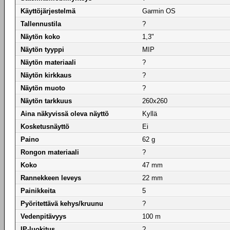
Käyttöjärjestelmä
Garmin OS
Tallennustila
?
Näytön koko
1,3"
Näytön tyyppi
MIP
Näytön materiaali
?
Näytön kirkkaus
?
Näytön muoto
?
Näytön tarkkuus
260x260
Aina näkyvissä oleva näyttö
Kyllä
Kosketusnäyttö
Ei
Paino
62 g
Rongon materiaali
?
Koko
47 mm
Rannekkeen leveys
22 mm
Painikkeita
5
Pyöritettävä kehys/kruunu
?
Vedenpitävyys
100 m
IP-luokitus
?