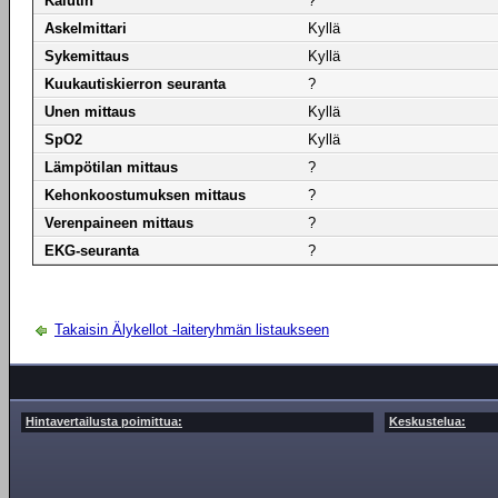
Kaiutin
?
Askelmittari
Kyllä
Sykemittaus
Kyllä
Kuukautiskierron seuranta
?
Unen mittaus
Kyllä
SpO2
Kyllä
Lämpötilan mittaus
?
Kehonkoostumuksen mittaus
?
Verenpaineen mittaus
?
EKG-seuranta
?
Takaisin Älykellot -laiteryhmän listaukseen
Hintavertailusta poimittua:
Keskustelua: