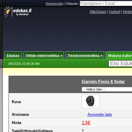
Rekisteröidy
|
Kirjaudu:
AfterDawn
|
Uutiset
|
Hinta
Edukas
Viihde-elektroniikka
Tietokonetekniikka
Mukana kulke
8/6/2026 10:38:36 AM
Garmin Fenix 6 Solar
Kuva
Arvosana
Arvostele laite
13€
Hinta
Satelliittimobiiliyhteys
?