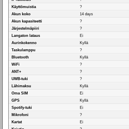
Käyttömuistia
?
Akun koko
14 days
Akun kapasiteetti
?
Järjestelmäpiiri
?
Langaton lataus
Ei
Aurinkokenno
Kyllä
Taskulamppu
?
Bluetooth
Kyllä
WiFi
?
ANT+
?
UWB-tuki
?
Lähimaksu
Kyllä
Oma SIM
Ei
GPS
Kyllä
Spotify-tuki
Ei
Mikrofoni
?
Kartat
Ei