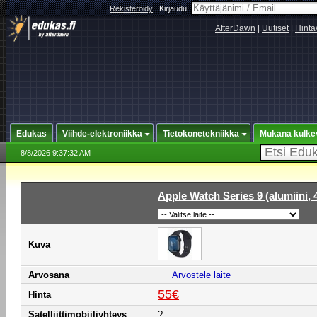
Rekisteröidy
|
Kirjaudu:
AfterDawn
|
Uutiset
|
Hinta
Edukas
Viihde-elektroniikka
Tietokonetekniikka
Mukana kulke
8/8/2026 9:37:32 AM
Apple Watch Series 9 (alumiini,
Kuva
Arvosana
Arvostele laite
55€
Hinta
Satelliittimobiiliyhteys
?