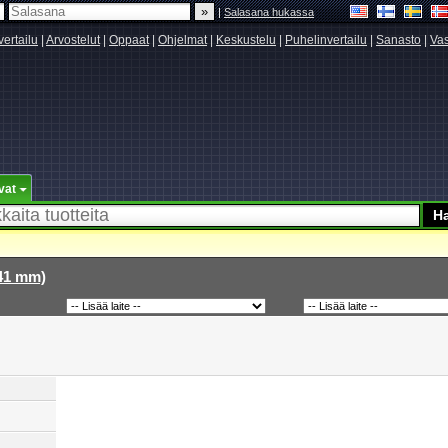
|
Salasana hukassa
vertailu
|
Arvostelut
|
Oppaat
|
Ohjelmat
|
Keskustelu
|
Puhelinvertailu
|
Sanasto
|
Vas
vat
 41 mm)