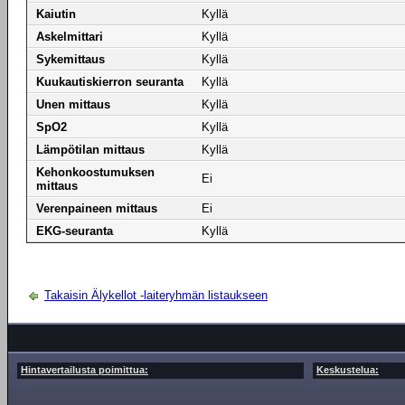
Kaiutin
Kyllä
Askelmittari
Kyllä
Sykemittaus
Kyllä
Kuukautiskierron seuranta
Kyllä
Unen mittaus
Kyllä
SpO2
Kyllä
Lämpötilan mittaus
Kyllä
Kehonkoostumuksen
Ei
mittaus
Verenpaineen mittaus
Ei
EKG-seuranta
Kyllä
Takaisin Älykellot -laiteryhmän listaukseen
Hintavertailusta poimittua:
Keskustelua: