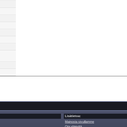
Lisätietoa:
Mainosta sivuillamme
Ota yhteyttä