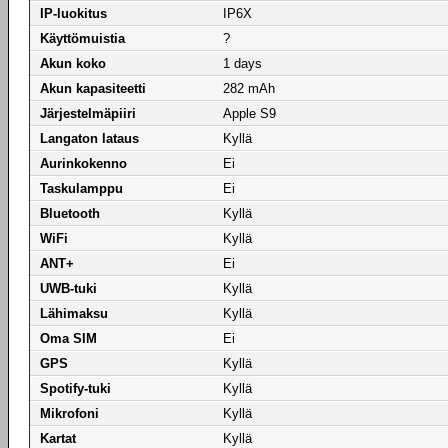
IP-luokitus
IP6X
Käyttömuistia
?
Akun koko
1 days
Akun kapasiteetti
282 mAh
Järjestelmäpiiri
Apple S9
Langaton lataus
Kyllä
Aurinkokenno
Ei
Taskulamppu
Ei
Bluetooth
Kyllä
WiFi
Kyllä
ANT+
Ei
UWB-tuki
Kyllä
Lähimaksu
Kyllä
Oma SIM
Ei
GPS
Kyllä
Spotify-tuki
Kyllä
Mikrofoni
Kyllä
Kartat
Kyllä