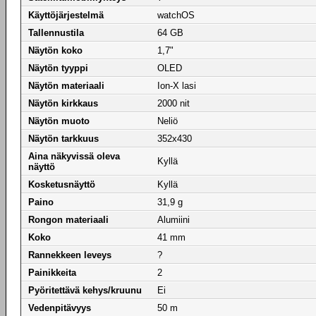
Käyttöjärjestelmä
watchOS
Tallennustila
64 GB
Näytön koko
1,7"
Näytön tyyppi
OLED
Näytön materiaali
Ion-X lasi
Näytön kirkkaus
2000 nit
Näytön muoto
Neliö
Näytön tarkkuus
352x430
Aina näkyvissä oleva
Kyllä
näyttö
Kosketusnäyttö
Kyllä
Paino
31,9 g
Rongon materiaali
Alumiini
Koko
41 mm
Rannekkeen leveys
?
Painikkeita
2
Pyöritettävä kehys/kruunu
Ei
Vedenpitävyys
50 m