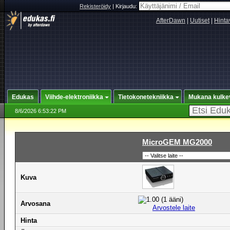
Rekisteröidy
|
Kirjaudu:
AfterDawn
|
Uutiset
|
Hinta
Edukas
Viihde-elektroniikka
Tietokonetekniikka
Mukana kulke
8/6/2026 6:53:22 PM
MicroGEM MG2000
Kuva
Arvosana
Arvostele laite
Hinta