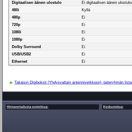
Digitaalisen äänen ulostulo
Ei digitaalisen äänen ulostulo
480i
Kyllä
480p
Ei
720p
Ei
1080i
Ei
1080p
Ei
Dolby Surround
Ei
USB/USB2
Ei
Ethernet
Ei
Takaisin Digiboksit (Yhdysvaltain antenniverkkoon) -laiteryhmän list
Hintavertailusta poimittua:
Keskustelua: