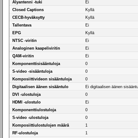
Älyantenni -tuki
Ei
Closed Captions
Kyllä
CECB-hyväksytty
Kyllä
Tallentava
Ei
EPG
Kyllä
NTSC -viritin
Ei
Analoginen kaapeliviritin
Ei
QAM-viritin
Ei
Komponenttisisääntuloja
0
S-video -sisääntuloja
0
Komposiittivideon sisääntuloja
0
Digitaalisen äänen sisääntulo
Ei digitaalisen äänen sisäänt
DVI -ulostuloja
0
HDMI -ulostulo
Ei
Komponenttiulostuloja
0
S-video -ulostuloja
0
Komposiittiulostulojen määrä
1
RF-ulostuloja
1