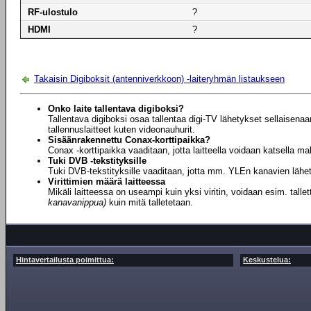
RF-ulostulo
?
HDMI
?
Takaisin Digiboksit (antenniverkkoon) -laiteryhmän listaukseen
Onko laite tallentava digiboksi?
Tallentava digiboksi osaa tallentaa digi-TV lähetykset sellaisena
tallennuslaitteet kuten videonauhurit.
Sisäänrakennettu Conax-korttipaikka?
Conax -korttipaikka vaaditaan, jotta laitteella voidaan katsella m
Tuki DVB -tekstityksille
Tuki DVB-tekstityksille vaaditaan, jotta mm. YLEn kanavien lähet
Virittimien määrä laitteessa
Mikäli laitteessa on useampi kuin yksi viritin, voidaan esim. tal
kanavanippua)
kuin mitä talletetaan.
Hintavertailusta poimittua:
Keskustelua: