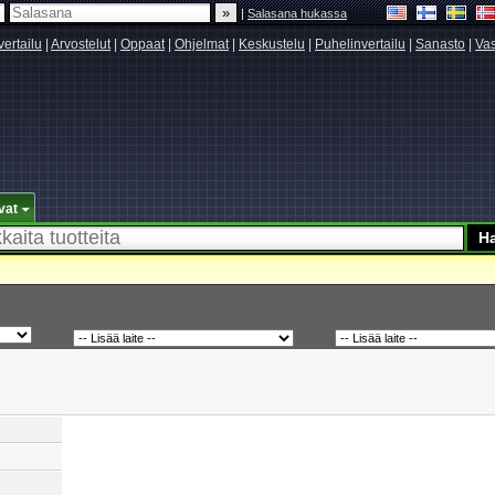
|
Salasana hukassa
vertailu
|
Arvostelut
|
Oppaat
|
Ohjelmat
|
Keskustelu
|
Puhelinvertailu
|
Sanasto
|
Vas
vat