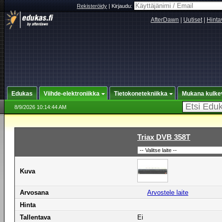
Rekisteröidy
|
Kirjaudu:
AfterDawn
|
Uutiset
|
Hinta
Edukas
Viihde-elektroniikka
Tietokonetekniikka
Mukana kulke
8/9/2026 10:14:44 AM
Triax DVB 358T
Kuva
Arvosana
Arvostele laite
Hinta
Tallentava
Ei