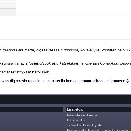
an
(laadun kärsimättä, digitaalisessa muodossa)
kovalevylle, korvaten näin ulk
aksullisia kanavia
(ostettu/vuokrattu katselukortti sijoitetaan Conax-korttipaikk
tämät tekstitykset näkyisivät.
lettavan digiboksin tapauksessa laitteella katsoa samaan aikaan eri kanavaa
(ja
Lisätietoa:
Mainosta sivuillamme
Ota yhteyttä
Tietoa AfterDawn Oy:stä
Käyttöehdot ja tietoa yksityisyydensuojasta