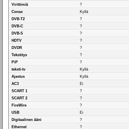
Virittimiä
?
Conax
Kyllä
DVB-T2
?
DVB-C
?
DVB-S
?
HDTV
?
DVDR
?
Tekstitys
?
PiP
?
teksti-tv
Kyllä
Ajastus
Kyllä
AC3
Ei
SCART 1
?
SCART 2
?
FireWire
?
USB
Ei
Digitaalinen ääni
?
Ethernet
?