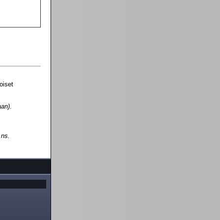
oiset
aan)
.
 ns.