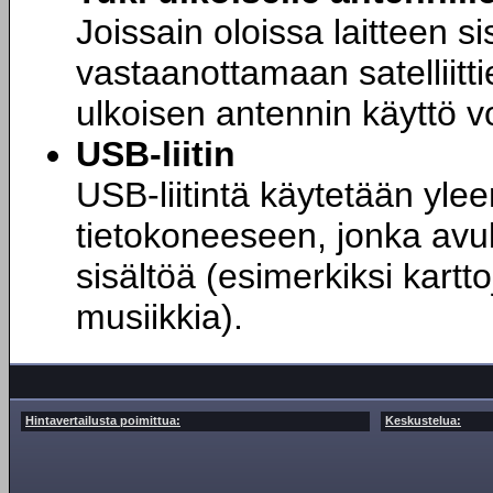
Joissain oloissa laitteen s
vastaanottamaan satelliit
ulkoisen antennin käyttö vo
USB-liitin
USB-liitintä käytetään ylee
tietokoneeseen, jonka avull
sisältöä (esimerkiksi kartto
musiikkia).
Hintavertailusta poimittua:
Keskustelua: