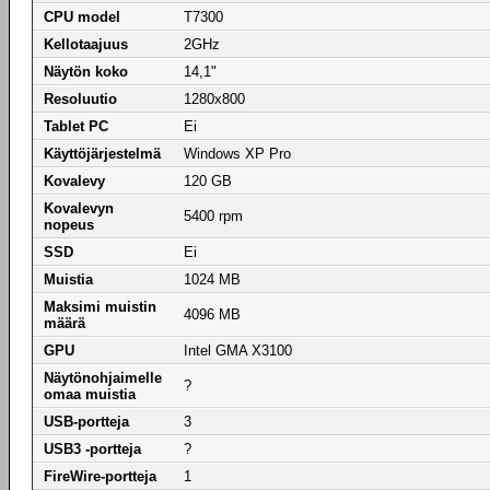
CPU model
T7300
Kellotaajuus
2GHz
Näytön koko
14,1"
Resoluutio
1280x800
Tablet PC
Ei
Käyttöjärjestelmä
Windows XP Pro
Kovalevy
120 GB
Kovalevyn
5400 rpm
nopeus
SSD
Ei
Muistia
1024 MB
Maksimi muistin
4096 MB
määrä
GPU
Intel GMA X3100
Näytönohjaimelle
?
omaa muistia
USB-portteja
3
USB3 -portteja
?
FireWire-portteja
1