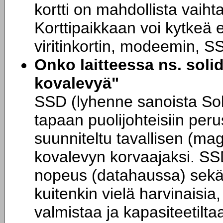
kortti on mahdollista vaiht
Korttipaikkaan voi kytkeä e
viritinkortin, modeemin, S
Onko laitteessa ns. solid
kovalevyä"
SSD (lyhenne sanoista Soli
tapaan puolijohteisiin per
suunniteltu tavallisen (mag
kovalevyn korvaajaksi. SS
nopeus (datahaussa) sekä
kuitenkin vielä harvinaisia, 
valmistaa ja kapasiteetilta