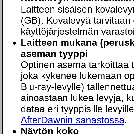
Laitteen sisäisen kovalevy
(GB). Kovalevyä tarvitaan e
käyttöjärjestelmän varasto
Laitteen mukana (perus
aseman tyyppi
Optinen asema tarkoittaa t
joka kykenee lukemaan opt
Blu-ray-levylle) tallennett
ainoastaan lukea levyjä, ku
dataa eri tyyppisille levyil
AfterDawnin sanastossa
.
Näytön koko