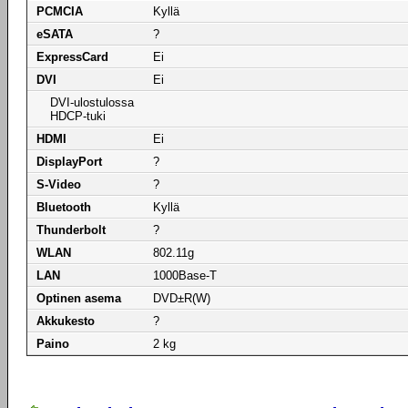
PCMCIA
Kyllä
eSATA
?
ExpressCard
Ei
DVI
Ei
DVI-ulostulossa
HDCP-tuki
HDMI
Ei
DisplayPort
?
S-Video
?
Bluetooth
Kyllä
Thunderbolt
?
WLAN
802.11g
LAN
1000Base-T
Optinen asema
DVD±R(W)
Akkukesto
?
Paino
2 kg