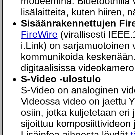
modeemina. Bluetoothilla 
lisälaitteita, kuten hiiren,
Sisäänrakennettujen Fir
FireWire
(virallisesti IEEE
i.Link) on sarjamuotoinen v
kommunikoida keskenään. P
digitaalisissa videokamero
S-Video -ulostulo
S-Video on analoginen video
Videossa video on jaettu Y 
osiin, jotka kuljetetaan eri
sijoittuu komposiittivideo
Lisäinfoa aiheesta löydät
t