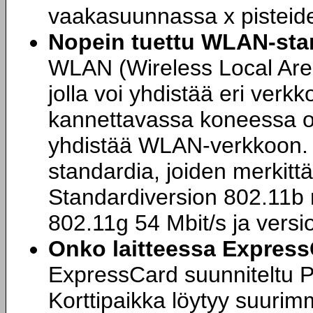
vaakasuunnassa x pisteid
Nopein tuettu WLAN-sta
WLAN (Wireless Local Area
jolla voi yhdistää eri verkk
kannettavassa koneessa 
yhdistää WLAN-verkkoon. Y
standardia, joiden merkitt
Standardiversion 802.11b 
802.11g 54 Mbit/s ja versi
Onko laitteessa Expres
ExpressCard suunniteltu P
Korttipaikka löytyy suurim