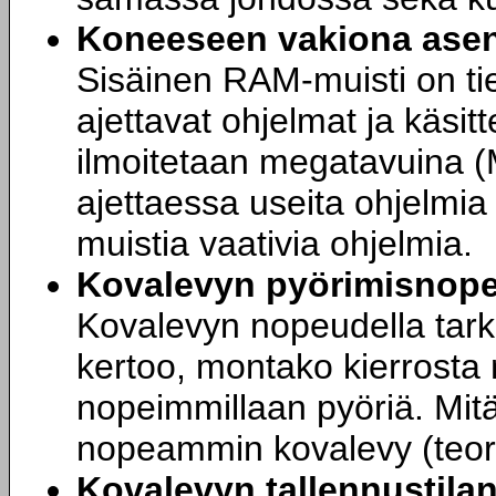
Koneeseen vakiona asen
Sisäinen RAM-muisti on tie
ajettavat ohjelmat ja käsit
ilmoitetaan megatavuina (M
ajettaessa useita ohjelmia 
muistia vaativia ohjelmia.
Kovalevyn pyörimisnop
Kovalevyn nopeudella tark
kertoo, montako kierrosta 
nopeimmillaan pyöriä. Mit
nopeammin kovalevy (teori
Kovalevyn tallennustila