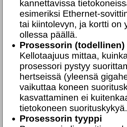
kannettavissa tietokoneiss
esimeriksi Ethernet-sovitt
tai kiintolevyn, ja kortti 
ollessa päällä.
Prosessorin (todellinen)
Kellotaajuus mittaa, kuink
prosessori pystyy suoritta
hertseissä (yleensä gigahe
vaikuttaa koneen suoritus
kasvattaminen ei kuitenka
tietokoneen suorituskykyä
Prosessorin tyyppi