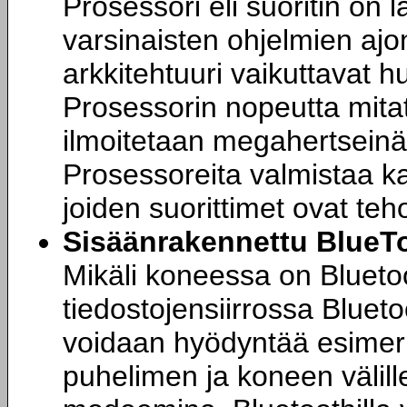
Prosessori eli suoritin on l
varsinaisten ohjelmien ajo
arkkitehtuuri vaikuttavat h
Prosessorin nopeutta mitat
ilmoitetaan megahertseinä
Prosessoreita valmistaa ka
joiden suorittimet ovat teh
Sisäänrakennettu BlueTo
Mikäli koneessa on Bluetoo
tiedostojensiirrossa Bluetoo
voidaan hyödyntää esimer
puhelimen ja koneen välille