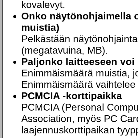
kovalevyt.
Onko näytönohjaimella om
muistia)
Pelkästään näytönohjainta
(megatavuina, MB).
Paljonko laitteeseen vo
Enimmäismäärä muistia, j
Enimmäismäärä vaihtelee k
PCMCIA -korttipaikka
PCMCIA (Personal Comput
Association, myös PC Car
laajennuskorttipaikan tyypp