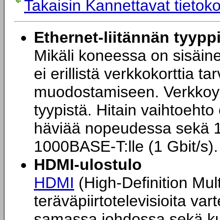
Takaisin Kannettavat tietok
Ethernet-liitännän tyypp
Mikäli koneessa on sisäine
ei erillistä verkkokorttia t
muodostamiseen. Verkkoyh
tyypistä. Hitain vaihtoehto
häviää nopeudessa sekä 1
1000BASE-T:lle (1 Gbit/s).
HDMI-ulostulo
HDMI
(High-Definition Mul
teräväpiirtotelevisioita varte
samassa johdossa sekä ku