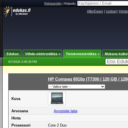
Rekisteröidy
|
Kirjaudu:
AfterDawn
|
Uutiset
|
Hinta
Edukas
Viihde-elektroniikka
Tietokonetekniikka
Mukana kulke
8/7/2026 3:48:39 PM
HP Compaq 6910p (T7300 / 120 GB / 128
Kuva
Arvosana
Arvostele laite
Hinta
Prosessori
Core 2 Duo