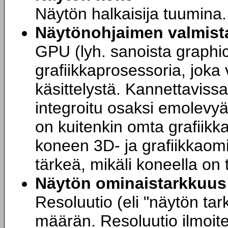
Näytön halkaisija tuumina.
Näytönohjaimen valmista
GPU (lyh. sanoista graphic
grafiikkaprosessoria, joka
käsittelystä. Kannettavissa
integroitu osaksi emolevyä
on kuitenkin omta grafiik
koneen 3D- ja grafiikkaom
tärkeä, mikäli koneella on 
Näytön ominaistarkkuus
Resoluutio (eli "näytön ta
määrän. Resoluutio ilmoit