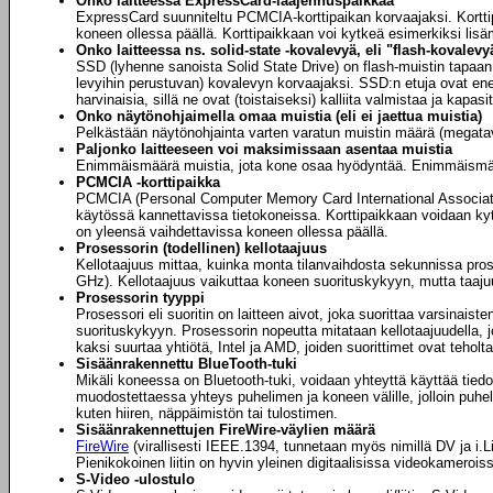
Onko laitteessa ExpressCard-laajennuspaikkaa
ExpressCard suunniteltu PCMCIA-korttipaikan korvaajaksi. Korttip
koneen ollessa päällä. Korttipaikkaan voi kytkeä esimerkiksi lisä
Onko laitteessa ns. solid-state -kovalevyä, eli "flash-kovalevy
SSD (lyhenne sanoista Solid State Drive) on flash-muistin tapaan 
levyihin perustuvan) kovalevyn korvaajaksi. SSD:n etuja ovat en
harvinaisia, sillä ne ovat (toistaiseksi) kalliita valmistaa ja kapas
Onko näytönohjaimella omaa muistia (eli ei jaettua muistia)
Pelkästään näytönohjainta varten varatun muistin määrä (megata
Paljonko laitteeseen voi maksimissaan asentaa muistia
Enimmäismäärä muistia, jota kone osaa hyödyntää. Enimmäismäär
PCMCIA -korttipaikka
PCMCIA (Personal Computer Memory Card International Associatio
käytössä kannettavissa tietokoneissa. Korttipaikkaan voidaan kytk
on yleensä vaihdettavissa koneen ollessa päällä.
Prosessorin (todellinen) kellotaajuus
Kellotaajuus mittaa, kuinka monta tilanvaihdosta sekunnissa pros
GHz). Kellotaajuus vaikuttaa koneen suorituskykyyn, mutta taaju
Prosessorin tyyppi
Prosessori eli suoritin on laitteen aivot, joka suorittaa varsinais
suorituskykyyn. Prosessorin nopeutta mitataan kellotaajuudella, 
kaksi suurtaa yhtiötä, Intel ja AMD, joiden suorittimet ovat teholt
Sisäänrakennettu BlueTooth-tuki
Mikäli koneessa on Bluetooth-tuki, voidaan yhteyttä käyttää tiedos
muodostettaessa yhteys puhelimen ja koneen välille, jolloin puhel
kuten hiiren, näppäimistön tai tulostimen.
Sisäänrakennettujen FireWire-väylien määrä
FireWire
(virallisesti IEEE.1394, tunnetaan myös nimillä DV ja i.
Pienikokoinen liitin on hyvin yleinen digitaalisissa videokamerois
S-Video -ulostulo