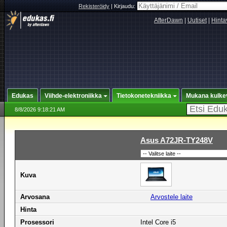
Rekisteröidy
|
Kirjaudu:
AfterDawn
|
Uutiset
|
Hinta
Edukas
Viihde-elektroniikka
Tietokonetekniikka
Mukana kulke
8/8/2026 9:18:21 AM
Asus A72JR-TY248V
Kuva
Arvosana
Arvostele laite
Hinta
Prosessori
Intel Core i5