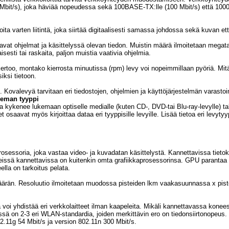
10 Mbit/s), joka häviää nopeudessa sekä 100BASE-TX:lle (100 Mbit/s) että 100
ioita varten liitintä, joka siirtää digitaalisesti samassa johdossa sekä kuvan et
tavat ohjelmat ja käsittelyssä olevan tiedon. Muistin määrä ilmoitetaan megat
sesti tai raskaita, paljon muistia vaativia ohjelmia.
ertoo, montako kierrosta minuutissa (rpm) levy voi nopeimmillaan pyöriä. Mi
ksi tietoon.
 Kovalevyä tarvitaan eri tiedostojen, ohjelmien ja käyttöjärjestelmän varasto
seman tyyppi
a kykenee lukemaan optiselle medialle (kuten CD-, DVD-tai Blu-ray-levylle) ta
 osaavat myös kirjoittaa dataa eri tyyppisille levyille. Lisää tietoa eri levyt
prosessoria, joka vastaa video- ja kuvadatan käsittelystä. Kannettavissa tieto
tyneissä kannettavissa on kuitenkin omta grafiikkaprosessorinsa. GPU parantaa
lla on tarkoitus pelata.
määrän. Resoluutio ilmoitetaan muodossa pisteiden lkm vaakasuunnassa x pis
 voi yhdistää eri verkkolaitteet ilman kaapeleita. Mikäli kannettavassa kon
ä on 2-3 eri WLAN-standardia, joiden merkittävin ero on tiedonsiirtonopeus.
2.11g 54 Mbit/s ja version 802.11n 300 Mbit/s.