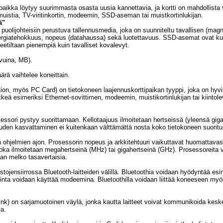
aikka löytyy suurimmasta osasta uusia kannettavia, ja kortti on mahdollista 
muistia, TV-viritinkortin, modeemin, SSD-aseman tai muistkortinlukijan.
ä"
puolijohteisiin perustuva tallennusmedia, joka on suunniteltu tavallisen (magn
ergiatehokkuus, nopeus (datahaussa) sekä luotettavuus. SSD-asemat ovat kui
iteetiltaan pienempiä kuin tavalliset kovalevyt.
vuina, MB).
ä vaihtelee koneittain.
n, myös PC Card) on tietokoneen laajennuskorttipaikan tyyppi, joka on hyvin
eä esimeriksi Ethernet-sovittimen, modeemin, muistikortinlukijan tai kiintolev
essori pystyy suorittamaan. Kellotaajuus ilmoitetaan hertseissä (yleensä gig
uden kasvattaminen ei kuitenkaan välttämättä nosta koko tietokoneen suorit
ten ohjelmien ajon. Prosessorin nopeus ja arkkitehtuuri vaikuttavat huomattavast
joka ilmoitetaan megahertseinä (MHz) tai gigahertseinä (GHz). Prosessoreita 
aan melko tasavertaisia.
tojensiirrossa Bluetooth-laitteiden välillä. Bluetoothia voidaan hyödyntää esi
inta voidaan käyttää modeemina. Bluetoothilla voidaan liittää koneeseen myös 
Link) on sarjamuotoinen väylä, jonka kautta laitteet voivat kommunikoida kes
sa.