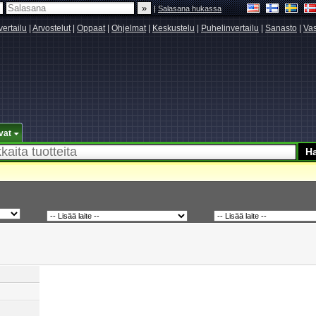
|
Salasana hukassa
vertailu
|
Arvostelut
|
Oppaat
|
Ohjelmat
|
Keskustelu
|
Puhelinvertailu
|
Sanasto
|
Vas
vat