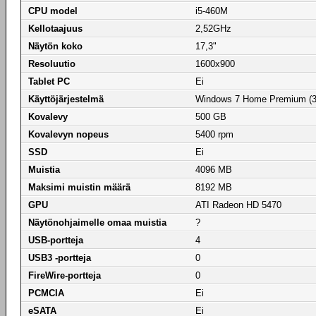
CPU model
i5-460M
Kellotaajuus
2,52GHz
Näytön koko
17,3"
Resoluutio
1600x900
Tablet PC
Ei
Käyttöjärjestelmä
Windows 7 Home Premium (32
Kovalevy
500 GB
Kovalevyn nopeus
5400 rpm
SSD
Ei
Muistia
4096 MB
Maksimi muistin määrä
8192 MB
GPU
ATI Radeon HD 5470
Näytönohjaimelle omaa muistia
?
USB-portteja
4
USB3 -portteja
0
FireWire-portteja
0
PCMCIA
Ei
eSATA
Ei