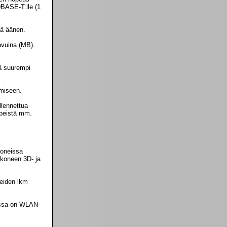
0BASE-T:lle (1
tä äänen.
avuina (MB).
tä suurempi
imiseen.
llennettua
yypeistä mm.
koneissa
 koneen 3D- ja
teiden lkm
eessa on WLAN-