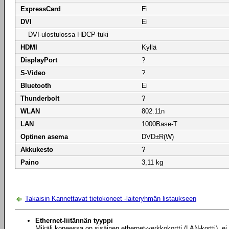
ExpressCard
Ei
DVI
Ei
DVI-ulostulossa HDCP-tuki
HDMI
Kyllä
DisplayPort
?
S-Video
?
Bluetooth
Ei
Thunderbolt
?
WLAN
802.11n
LAN
1000Base-T
Optinen asema
DVD±R(W)
Akkukesto
?
Paino
3,11 kg
Takaisin Kannettavat tietokoneet -laiteryhmän listaukseen
Ethernet-liitännän tyyppi
Mikäli koneessa on sisäinen ethernet-verkkokortti (LAN-kortti), 