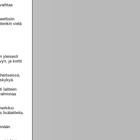
vaihtaa
eettisiin
tenkin vielä
 yleisesti
yn, ja kortti
ahertseissä,
uskykyä.
i laitteen
valmistaa
merkiksi
lisälaitteita,
kenään.