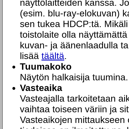
näyttölaitteiden kanssa. 
(esim. blu-ray-elokuvan) ka
sen tukea HDCP:tä. Mikäli 
toistolaite olla näyttämät
kuvan- ja äänenlaadulla ta
lisää
täältä
.
Tuumakoko
Näytön halkaisija tuumina.
Vasteaika
Vasteajalla tarkoitetaan aik
vaihtaa toiseen väriin ja s
Vasteaikojen mittaukseen o