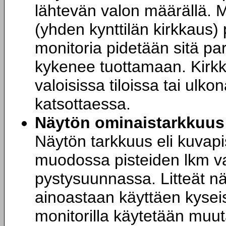
lähtevän valon määrällä. 
(yhden kynttilän kirkkaus)
monitoria pidetään sitä 
kykenee tuottamaan. Kirkk
valoisissa tiloissa tai ulk
katsottaessa.
Näytön ominaistarkkuus
Näytön tarkkuus eli kuvapi
muodossa pisteiden lkm v
pystysuunnassa. Litteät n
ainoastaan käyttäen kyseist
monitorilla käytetään muut