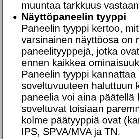
muuntaa tarkkuus vastaam
Näyttöpaneelin tyyppi
Paneelin tyyppi kertoo, mi
varsinainen näyttöosa on ra
paneelityyppejä, jotka ovat
ennen kaikkea ominaisuuksi
Paneelin tyyppi kannattaa s
soveltuvuuteen haluttuun k
paneelia voi aina päätellä 
soveltuvat toisiaan paremm
kolme päätyyppiä ovat (k
IPS, SPVA/MVA ja TN.