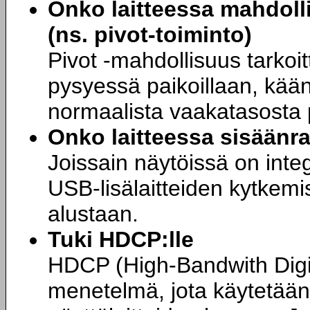
Onko laitteessa mahdoll
(ns. pivot-toiminto)
Pivot -mahdollisuus tarkoit
pysyessä paikoillaan, kään
normaalista vaakatasosta 
Onko laitteessa sisäänr
Joissain näytöissä on inte
USB-lisälaitteiden kytkemi
alustaan.
Tuki HDCP:lle
HDCP (High-Bandwith Digi
menetelmä, jota käytetään 