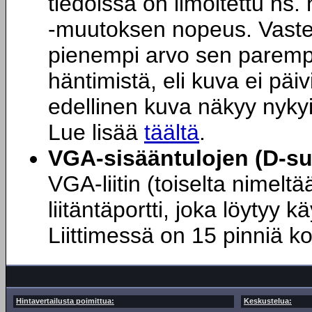
tiedoissa on ilmoitettu n
-muutoksen nopeus. Vastea
pienempi arvo sen parempi.
häntimistä, eli kuva ei päiv
edellinen kuva näkyy nyky
Lue lisää
täältä
.
VGA-sisääntulojen (D-s
VGA-liitin (toiselta nimel
liitäntäportti, joka löytyy 
Liittimessä on 15 pinniä k
Hintavertailusta poimittua:
Keskustelua: