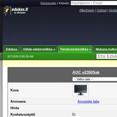
Rekisteröidy
|
Kirjaudu:
AfterDawn
|
Uutiset
|
Hinta
Edukas
Viihde-elektroniikka
Tietokonetekniikka
Mukana kulke
8/7/2026 9:56:58 AM
AOC e2350Sak
Kuva
Arvosana
Arvostele laite
Hinta
Kosketusnäyttö
Ei