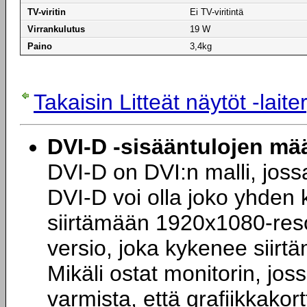
TV-viritin
Ei TV-viritintä
Virrankulutus
19 W
Paino
3,4kg
Takaisin Litteät näytöt -lai
DVI-D -sisääntulojen mä
DVI-D on DVI:n malli, jossa 
DVI-D voi olla joko yhden 
siirtämään 1920x1080-res
versio, joka kykenee siir
Mikäli ostat monitorin, jos
varmista, että grafiikkakort