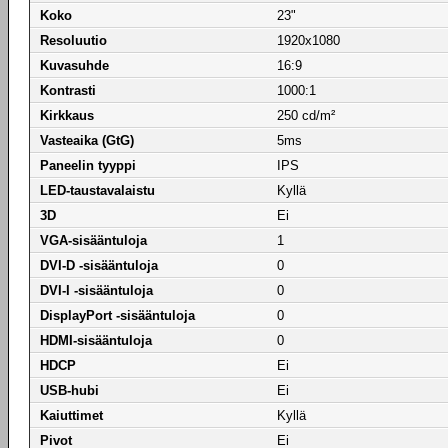
Koko
23"
Resoluutio
1920x1080
Kuvasuhde
16:9
Kontrasti
1000:1
Kirkkaus
250 cd/m²
Vasteaika (GtG)
5ms
Paneelin tyyppi
IPS
LED-taustavalaistu
Kyllä
3D
Ei
VGA-sisääntuloja
1
DVI-D -sisääntuloja
0
DVI-I -sisääntuloja
0
DisplayPort -sisääntuloja
0
HDMI-sisääntuloja
0
HDCP
Ei
USB-hubi
Ei
Kaiuttimet
Kyllä
Pivot
Ei