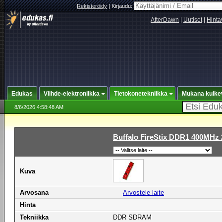
Rekisteröidy
|
Kirjaudu:
AfterDawn
|
Uutiset
|
Hinta
Edukas
Viihde-elektroniikka
Tietokonetekniikka
Mukana kulke
8/6/2026 4:58:48 AM
Buffalo FireStix DDR1 400MHz
Kuva
Arvosana
Arvostele laite
Hinta
Tekniikka
DDR SDRAM