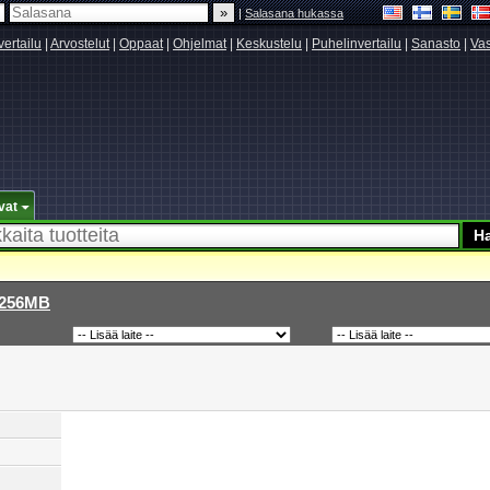
|
Salasana hukassa
vertailu
|
Arvostelut
|
Oppaat
|
Ohjelmat
|
Keskustelu
|
Puhelinvertailu
|
Sanasto
|
Vas
vat
 256MB