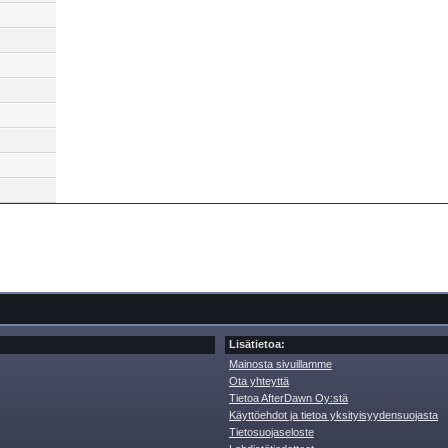
Lisätietoa:
Mainosta sivuillamme
Ota yhteyttä
Tietoa AfterDawn Oy:stä
Käyttöehdot ja tietoa yksityisyydensuojasta
Tietosuojaseloste