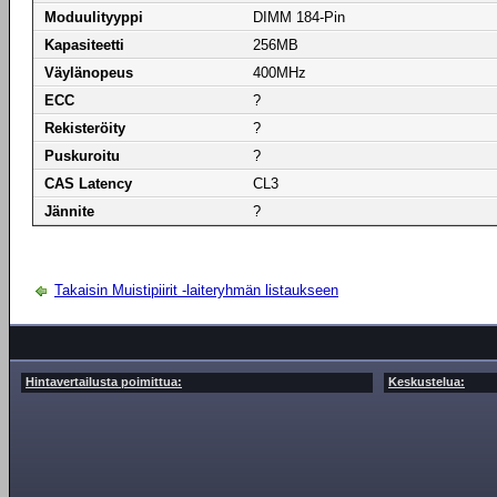
Moduulityyppi
DIMM 184-Pin
Kapasiteetti
256MB
Väylänopeus
400MHz
ECC
?
Rekisteröity
?
Puskuroitu
?
CAS Latency
CL3
Jännite
?
Takaisin Muistipiirit -laiteryhmän listaukseen
Hintavertailusta poimittua:
Keskustelua: