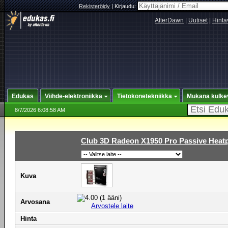
Rekisteröidy
|
Kirjaudu:
AfterDawn
|
Uutiset
|
Hinta
Edukas
Viihde-elektroniikka
Tietokonetekniikka
Mukana kulke
8/7/2026 6:08:58 AM
Club 3D Radeon X1950 Pro Passive Heatp
Kuva
Arvosana
Arvostele laite
Hinta