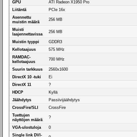
GPU
ATI Radeon X1950 Pro
Liitäntä
PCIe 16x
Asennettu
256 MB
muistin määrä
Muisti
256 MB
laajennettavissa
Muistin tyyppi
GDDR3
Kellotaajuus
575 MHz
RAMDAC-
700 MHz
kellotaajuus
Suurin tarkkuus
2560x1600
DirectX 10 -tuki
Ei
DirectX 11
?
HDCP
Kyllä
Jäähdytys
Passiivijäähdytys
CrossFire/SLI
CrossFire
Tuettujen
?
näyttöjen määrä
VGA-ulostuloja
0
Single link DVI-