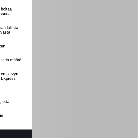
 hoitaa
ssoria
mahdollista
ävästä
 kun
muistin määrä
n emolevyn
I Express
, että
in