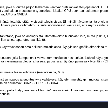
iriä, joka suorittaa paljon laskentaa vaativat grafiikankäsittelyoperaatiot. GPU
ää varsinaisen prosessorin työtaakkaa. Lisäksi GPU suorittaa laskennan prose
ajaa, AMD ja NVIDIA.
äntä, jota käytetään yleisesti televisioissa. Eli mikäli näytönohjainta ei ole 
liitäntä paras vaihtoehto. Liitäntä luonnollisesti vaatii sen, että myös käytett
iitäntätapa, joka on analogisista liitäntätavoista huonolaatuisin, mutta joskus,
tin ainoa tapa toteuttaa liitäntä.
lla käytettävissään oma erillinen muistitilansa. Nykyisissä grafiikkakorteissa 
opeuden, jolla komponentit voivat kommunikoida keskenään. Lisäksi käytety
t vanhenemassa olevia ratkaisuja, ja uusissa näytönohjaimissa käytetään PC
maksimimäärä tässä kohdassa (megatavuina, MB).
stien nopeus ja suorituskyky vaihtelevat käytetyn muistityypin mukaan siten
osala on seuraava: DDR2 - GDDR3 - GDDR4.
ioon, josta löytyy vastaava liitin. S-Video -liitännän kuvanlaatu on parempi, ku
ännälle.