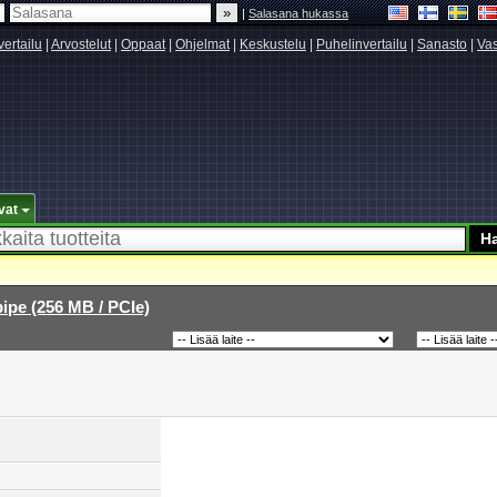
|
Salasana hukassa
vertailu
|
Arvostelut
|
Oppaat
|
Ohjelmat
|
Keskustelu
|
Puhelinvertailu
|
Sanasto
|
Vas
vat
ipe (256 MB / PCIe)