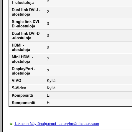
0
I -ulostuloja
Dual link DVI-I -
2
ulostuloja
Single link DVI-
0
D -ulostuloja
Dual link DVI-D
0
-ulostuloja
HDMI -
0
ulostuloja
Mini HDMI -
?
ulostuloja
DisplayPort -
?
ulostuloja
VIVO
Kyllä
S-Video
Kyllä
Komposiitti
Ei
Komponentti
Ei
Takaisin Näytönohjaimet -laiteryhmän listaukseen