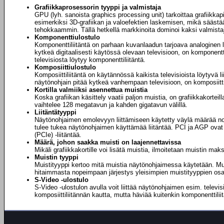
Grafiikkaprosessorin tyyppi ja valmistaja
GPU (lyh. sanoista graphics processing unit) tarkoittaa grafiikkapi
esimerkiksi 3D-grafiikan ja valoefektien laskemisen, mikä sääst
tehokkaammin. Tällä hetkellä markkinoita dominoi kaksi valmist
Komponenttiulostulo
Komponenttiliitäntä on parhaan kuvanlaadun tarjoava analoginen liit
kytkeä digitaalisesti käytössä olevaan televisioon, on komponentti
televisiosta löytyy komponenttiliitäntä.
Komposiittiulostulo
Komposiittiliitäntä on käytännössä kaikista televisioista löytyvä l
näytönohjain pitää kytkeä vanhempaan televisioon, on komposiittilii
Kortilla valmiiksi asennettua muistia
Koska grafiikan käsittely vaatii paljon muistia, on grafiikkakortei
vaihtelee 128 megatavun ja kahden gigatavun välillä.
Liitäntätyyppi
Näytönohjaimen emolevyyn liittämiseen käytetty väylä määrää n
tulee tukea näytönohjaimen käyttämää liitäntää. PCI ja AGP ova
(PCIe) -liitäntää.
Määrä, johon saakka muisti on laajennettavissa
Mikäli grafiikkakortille voi lisätä muistia, ilmoitetaan muistin 
Muistin tyyppi
Muistityyppi kertoo mitä muistia näytönohjaimessa käytetään. Mui
hitaimmasta nopeimpaan järjestys yleisimpien muistityyppien 
S-Video -ulostulo
S-Video -ulostulon avulla voit liittää näytönohjaimen esim. televis
komposiittiliitännän kautta, mutta häviää kuitenkin komponenttiliit