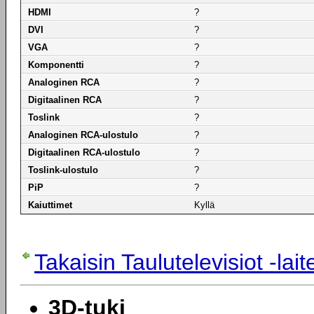
HDMI
?
DVI
?
VGA
?
Komponentti
?
Analoginen RCA
?
Digitaalinen RCA
?
Toslink
?
Analoginen RCA-ulostulo
?
Digitaalinen RCA-ulostulo
?
Toslink-ulostulo
?
PiP
?
Kaiuttimet
Kyllä
Takaisin Taulutelevisiot -la
3D-tuki