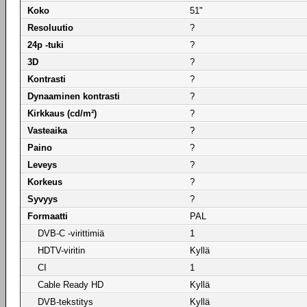
Koko
51"
Resoluutio
?
24p -tuki
?
3D
?
Kontrasti
?
Dynaaminen kontrasti
?
Kirkkaus (cd/m²)
?
Vasteaika
?
Paino
?
Leveys
?
Korkeus
?
Syvyys
?
Formaatti
PAL
DVB-C -virittimiä
1
HDTV-viritin
Kyllä
CI
1
Cable Ready HD
Kyllä
DVB-tekstitys
Kyllä