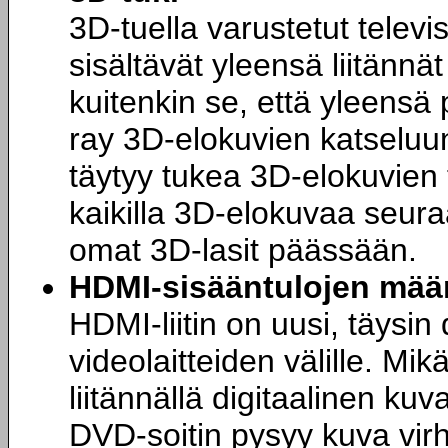
3D-tuella varustetut televi
sisältävät yleensä liitännä
kuitenkin se, että yleensä p
ray 3D-elokuvien katseluu
täytyy tukea 3D-elokuvien 
kaikilla 3D-elokuvaa seuraav
omat 3D-lasit päässään.
HDMI-sisääntulojen mää
HDMI-liitin on uusi, täysin 
videolaitteiden välille. Mik
liitännällä digitaalinen ku
DVD-soitin pysyy kuva vir