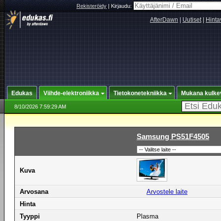
Rekisteröidy
|
Kirjaudu:
AfterDawn
|
Uutiset
|
Hinta
Edukas
Viihde-elektroniikka
Tietokonetekniikka
Mukana kulke
8/10/2026 7:59:29 AM
Samsung PS51F4505
Kuva
Arvosana
Arvostele laite
Hinta
Tyyppi
Plasma