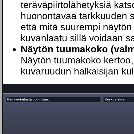
teräväpiirtolähetyksiä kats
huonontavaa tarkkuuden sk
että mitä suurempi näytön 
kuvanlaatu sillä voidaan s
Näytön tuumakoko (valmi
Näytön tuumakoko kertoo, 
kuvaruudun halkaisijan ku
Hintavertailusta poimittua:
Keskustelua: