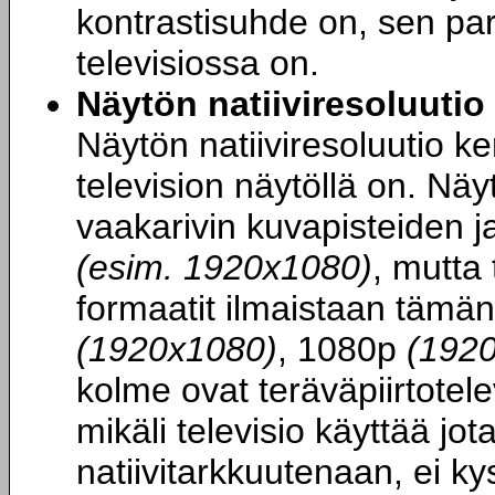
kontrastisuhde on, sen par
televisiossa on.
Näytön natiiviresoluutio
Näytön natiiviresoluutio k
television näytöllä on. Näy
vaakarivin kuvapisteiden j
(esim. 1920x1080)
, mutta 
formaatit ilmaistaan tämän
(1920x1080)
, 1080p
(192
kolme ovat teräväpiirtotel
mikäli televisio käyttää jo
natiivitarkkuutenaan, ei ky