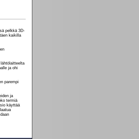
nsä pelkkä 3D-
äen kaikilla
nen
ähtölaitteelta
lle ja ohi
sen parempi
eiden ja
oko termiä
isio käyttää
 laatua
idaan