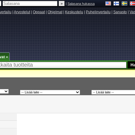
|
Salasana hukassa
vertailu
|
Arvostelut
|
Oppaat
|
Ohjelmat
|
Keskustelu
|
Puhelinvertailu
|
Sanasto
|
Vas
vat