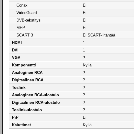
Conax
Ei
VideoGuard
Ei
DVB-tekstitys
Ei
MHP
Ei
SCART 3
Ei SCART-liitäntää
HDMI
1
DVI
1
VGA
?
Komponentti
Kyllä
Analoginen RCA
?
Digitaalinen RCA
?
Toslink
?
Analoginen RCA-ulostulo
?
Digitaalinen RCA-ulostulo
?
Toslink-ulostulo
?
PiP
Ei
Kaiuttimet
Kyllä