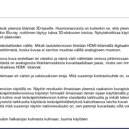
ltävät yleensä liitännät 3D-laseille. Huomionarvoista on kuitenkin se, että ylee
kin Blu-ray -soittimen täytyy tukea 3D-elokuvien toistoa. Nykytekniikkaa käytt
asit päässään.
deolaitteiden välille. Mikäli taulutelevisioon liitetään HDMI-liitännällä digitaali
heettömänä, koska kuvaa ei tarvitse muuttaa välillä analogiseen muotoon.
ossa kuva erotellaan eri väreiksi ja nämä värit välitetään omissa johtimissaan l
itäntä on analogisista liitäntämuodoista kuvanlaadultaan paras, mutta sen rinna
nkaikkea HDMI -liitännät.
ttelemaan eri värien ja valoisuuksien eroja. Mitä suurempi kontrastisuhde on, 
levision näytöllä on. Näytön resoluutio ilmaistaan yleensä vaakarivin kuvapist
äväpiirtotelevisioissa käytetyt formaatit ilmaistaan tämän sijaan käyttämällä j
 kolme ovat teräväpiirtotelevision kolme standardia tarkkuutta ja mikäli telev
yseistä tarkkuutta käyttäviä teräväpiirtolähetyksiä katsottaessa tarvita kuvan
ä mitä suurempi näytön natiiviresoluutio on, sen parempi kuvanlaatu sillä vo
uudun halkaisijan kulmasta kulmaan, tuumia käyttäen.