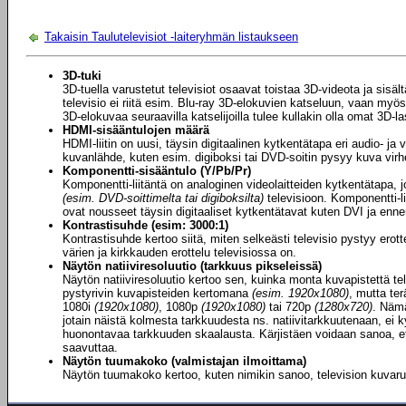
Takaisin Taulutelevisiot -laiteryhmän listaukseen
3D-tuki
3D-tuella varustetut televisiot osaavat toistaa 3D-videota ja sisä
televisio ei riitä esim. Blu-ray 3D-elokuvien katseluun, vaan myös
3D-elokuvaa seuraavilla katselijoilla tulee kullakin olla omat 3D-l
HDMI-sisääntulojen määrä
HDMI-liitin on uusi, täysin digitaalinen kytkentätapa eri audio- ja vi
kuvanlähde, kuten esim. digiboksi tai DVD-soitin pysyy kuva vir
Komponentti-sisääntulo (Y/Pb/Pr)
Komponentti-liitäntä on analoginen videolaitteiden kytkentätapa, j
(esim. DVD-soittimelta tai digiboksilta)
televisioon. Komponentti-li
ovat nousseet täysin digitaaliset kytkentätavat kuten DVI ja enne
Kontrastisuhde (esim: 3000:1)
Kontrastisuhde kertoo siitä, miten selkeästi televisio pystyy ero
värien ja kirkkauden erottelu televisiossa on.
Näytön natiiviresoluutio (tarkkuus pikseleissä)
Näytön natiiviresoluutio kertoo sen, kuinka monta kuvapistettä te
pystyrivin kuvapisteiden kertomana
(esim. 1920x1080)
, mutta ter
1080i
(1920x1080)
, 1080p
(1920x1080)
tai 720p
(1280x720)
. Nämä
jotain näistä kolmesta tarkkuudesta ns. natiivitarkkuutenaan, ei k
huonontavaa tarkkuuden skaalausta. Kärjistäen voidaan sanoa, ett
saavuttaa.
Näytön tuumakoko (valmistajan ilmoittama)
Näytön tuumakoko kertoo, kuten nimikin sanoo, television kuvar