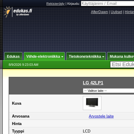
Rekisteröidy
|
Kirjaudu:
AfterDawn
|
Uutiset
|
Hinta
Edukas
Viihde-elektroniikka
Tietokonetekniikka
Mukana kulke
8/9/2026 9:23:03 AM
LG 42LP1
Kuva
Arvosana
Arvostele laite
Hinta
Tyyppi
LCD