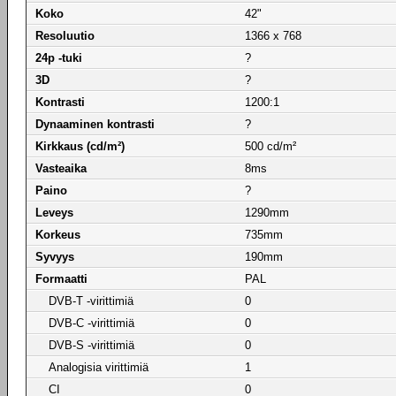
Koko
42"
Resoluutio
1366 x 768
24p -tuki
?
3D
?
Kontrasti
1200:1
Dynaaminen kontrasti
?
Kirkkaus (cd/m²)
500 cd/m²
Vasteaika
8ms
Paino
?
Leveys
1290mm
Korkeus
735mm
Syvyys
190mm
Formaatti
PAL
DVB-T -virittimiä
0
DVB-C -virittimiä
0
DVB-S -virittimiä
0
Analogisia virittimiä
1
CI
0