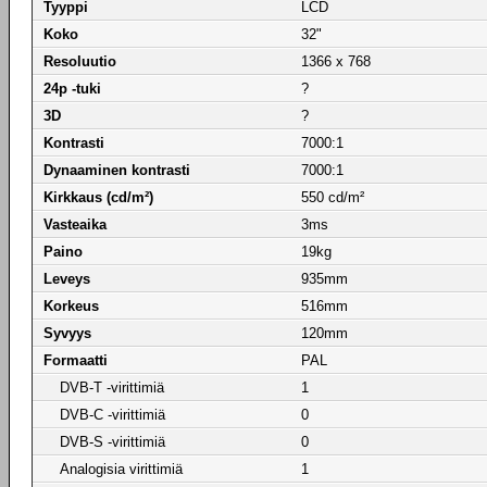
Tyyppi
LCD
Koko
32"
Resoluutio
1366 x 768
24p -tuki
?
3D
?
Kontrasti
7000:1
Dynaaminen kontrasti
7000:1
Kirkkaus (cd/m²)
550 cd/m²
Vasteaika
3ms
Paino
19kg
Leveys
935mm
Korkeus
516mm
Syvyys
120mm
Formaatti
PAL
DVB-T -virittimiä
1
DVB-C -virittimiä
0
DVB-S -virittimiä
0
Analogisia virittimiä
1