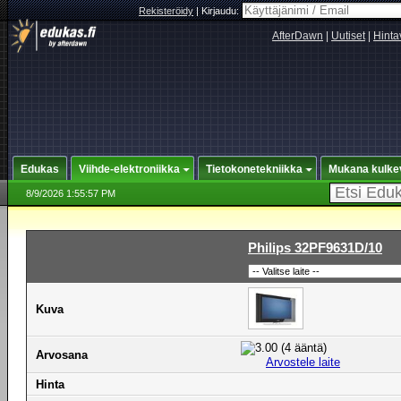
Rekisteröidy
|
Kirjaudu:
AfterDawn
|
Uutiset
|
Hinta
Edukas
Viihde-elektroniikka
Tietokonetekniikka
Mukana kulke
8/9/2026 1:55:57 PM
Philips 32PF9631D/10
Kuva
Arvosana
Arvostele laite
Hinta