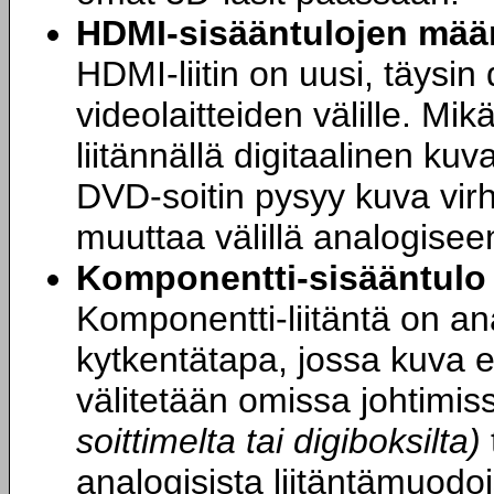
HDMI-sisääntulojen mää
HDMI-liitin on uusi, täysin 
videolaitteiden välille. Mik
liitännällä digitaalinen ku
DVD-soitin pysyy kuva vir
muuttaa välillä analogise
Komponentti-sisääntulo 
Komponentti-liitäntä on an
kytkentätapa, jossa kuva er
välitetään omissa johtimiss
soittimelta tai digiboksilta)
analogisista liitäntämuodo