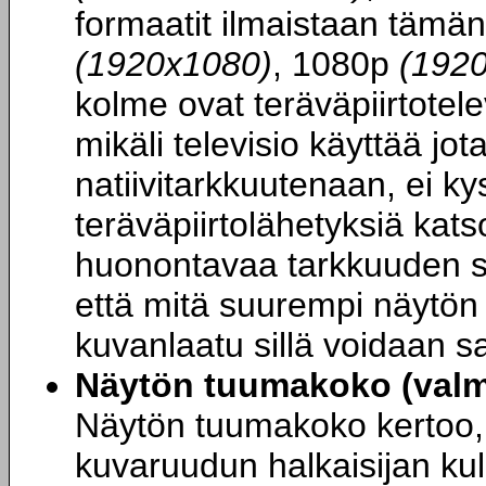
formaatit ilmaistaan tämän
(1920x1080)
, 1080p
(192
kolme ovat teräväpiirtotel
mikäli televisio käyttää jo
natiivitarkkuutenaan, ei ky
teräväpiirtolähetyksiä kats
huonontavaa tarkkuuden sk
että mitä suurempi näytön 
kuvanlaatu sillä voidaan s
Näytön tuumakoko (valmi
Näytön tuumakoko kertoo, 
kuvaruudun halkaisijan ku