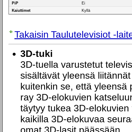
PiP
Ei
Kaiuttimet
Kyllä
Takaisin Taulutelevisiot -la
3D-tuki
3D-tuella varustetut televi
sisältävät yleensä liitännä
kuitenkin se, että yleensä p
ray 3D-elokuvien katseluu
täytyy tukea 3D-elokuvien 
kaikilla 3D-elokuvaa seuraav
omat 3D-lasit päässään.