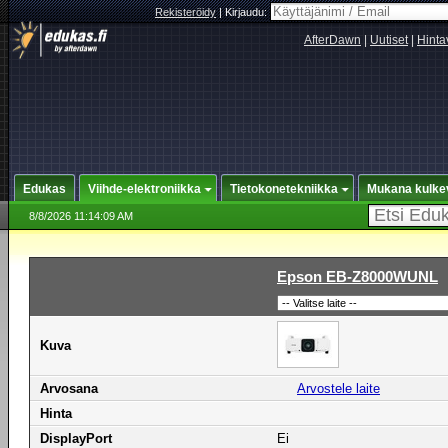
Rekisteröidy
|
Kirjaudu:
AfterDawn
|
Uutiset
|
Hinta
Edukas
Viihde-elektroniikka
Tietokonetekniikka
Mukana kulke
8/8/2026 11:14:09 AM
Epson EB-Z8000WUNL
Kuva
Arvosana
Arvostele laite
Hinta
DisplayPort
Ei