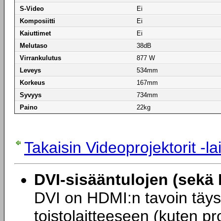
S-Video
Ei
Komposiitti
Ei
Kaiuttimet
Ei
Melutaso
38dB
Virrankulutus
877 W
Leveys
534mm
Korkeus
167mm
Syvyys
734mm
Paino
22kg
Takaisin Videoprojektorit -l
DVI-sisääntulojen (sekä 
DVI on HDMI:n tavoin täysi
toistolaitteeseen (kuten pro