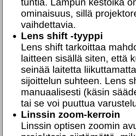
tuntia. Lampun kestoikä on
ominaisuus, sillä projektore
vaihdettavia.
Lens shift -tyyppi
Lens shift tarkoittaa mahdol
laitteen sisällä siten, ett
seinää laitetta liikuttamat
sijoittelun suhteen. Lens sh
manuaalisesti (käsin säädet
tai se voi puuttua varuste
Linssin zoom-kerroin
Linssin optisen zoomin av