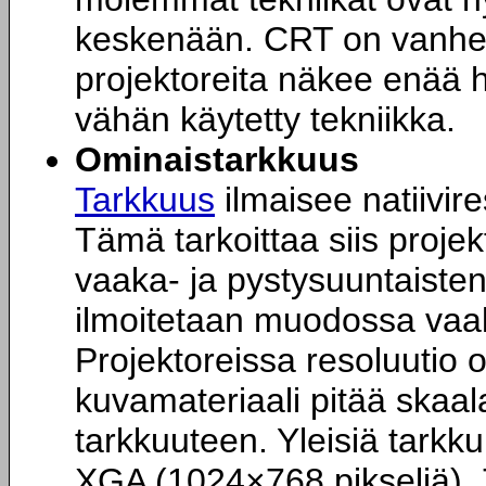
keskenään. CRT on vanhen
projektoreita näkee enää 
vähän käytetty tekniikka.
Ominaistarkkuus
Tarkkuus
ilmaisee natiivires
Tämä tarkoittaa siis proje
vaaka- ja pystysuuntaiste
ilmoitetaan muodossa vaaka
Projektoreissa resoluutio o
kuvamateriaali pitää skaal
tarkkuuteen. Yleisiä tarkk
XGA (1024×768 pikseliä), 