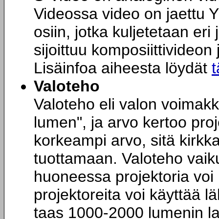
Videossa video on jaettu Y 
osiin, jotka kuljetetaan eri
sijoittuu komposiittivideo
Lisäinfoa aiheesta löydät
t
Valoteho
Valoteho eli valon voimak
lumen", ja arvo kertoo pro
korkeampi arvo, sitä kirk
tuottamaan. Valoteho vaiku
huoneessa projektoria voi 
projektoreita voi käyttää l
taas 1000-2000 lumenin lai