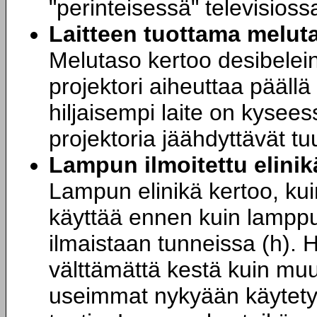
"perinteisessä" televisioss
Laitteen tuottama melut
Melutaso kertoo desibelei
projektori aiheuttaa päällä
hiljaisempi laite on kysee
projektoria jäähdyttävät tu
Lampun ilmoitettu elinik
Lampun elinikä kertoo, ku
käyttää ennen kuin lampp
ilmaistaan tunneissa (h).
välttämättä kestä kuin muu
useimmat nykyään käytety