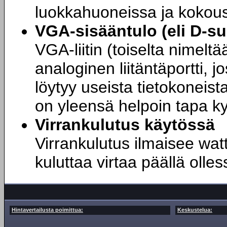
luokkahuoneissa ja kokoust
VGA-sisääntulo (eli D-su
VGA-liitin (toiselta nimelt
analoginen liitäntäportti, j
löytyy useista tietokoneist
on yleensä helpoin tapa ky
Virrankulutus käytössä
Virrankulutus ilmaisee watt
kuluttaa virtaa päällä olle
Hintavertailusta poimittua:
Keskustelua: