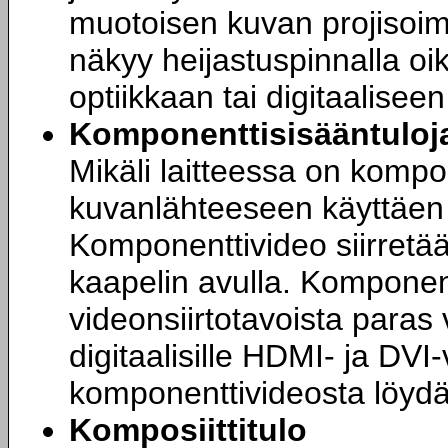
muotoisen kuvan projisoim
näkyy heijastuspinnalla oi
optiikkaan tai digitaalisee
Komponenttisisääntuloj
Mikäli laitteessa on kompon
kuvanlähteeseen käyttäen
Komponenttivideo siirret
kaapelin avulla. Komponent
videonsiirtotavoista paras 
digitaalisille HDMI- ja DVI-
komponenttivideosta löyd
Komposiittitulo