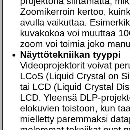
projektoria siirtämättä, mik
Zoomikerroin kertoo, kuin
avulla vaikuttaa. Esimerkiks
kuvakokoa voi muuttaa 100%
zoom voi toimia joko manuaa
Näyttötekniikan tyyppi
Videoprojektorit voivat per
LCoS (Liquid Crystal on Si
tai LCD (Liquid Crystal Dis
LCD. Yleensä DLP-projekt
elokuvien toistoon, kun ta
mielletty paremmaksi data
molemmat tekniikat ovat ny