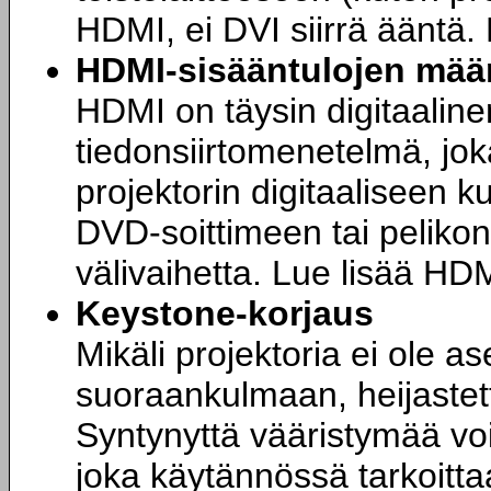
HDMI, ei DVI siirrä ääntä. 
HDMI-sisääntulojen mää
HDMI on täysin digitaalin
tiedonsiirtomenetelmä, jok
projektorin digitaaliseen 
DVD-soittimeen tai pelikon
välivaihetta. Lue lisää HD
Keystone-korjaus
Mikäli projektoria ei ole a
suoraankulmaan, heijastett
Syntynyttä vääristymää vo
joka käytännössä tarkoitta