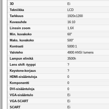
3D
Ei
Tekniikka
LCD
Tarkkuus
1920x1200
Kuvasuhde
16:10
Linssin zoom
1,6X
Min. kuvakoko
60"
Maks. kuvakoko
500"
Kontrasti
5000:1
Valoteho
4800 ANSI lumens
Lampun elinikä
3500h
Lens shift -tyyppi
?
Keystone-korjaus
?
HDMI-sisääntuloja
0
Komponentti
0
DVI-sisääntuloja
0
VGA-sisääntulo
Ei
VGA-SCART
Ei
SCART
Ei