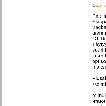
Pelail
Skippa
tracka
aiemm
G1-Di
Täytyy
suuri 
laser 
optis
makset
Plussi
+toimi
miinu
-muot