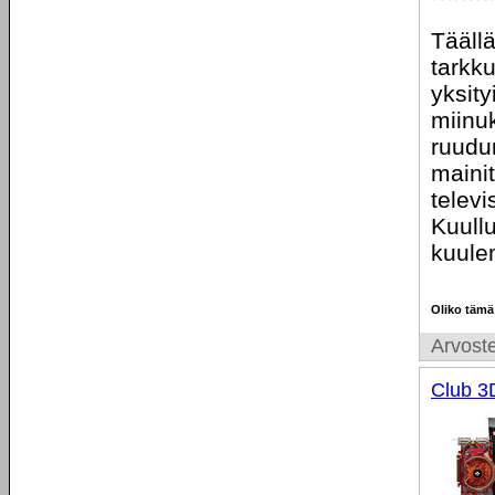
Tääll
tarkku
yksity
miinu
ruudu
mainit
televi
Kuull
kuule
Oliko tämä
Arvoste
Club 3