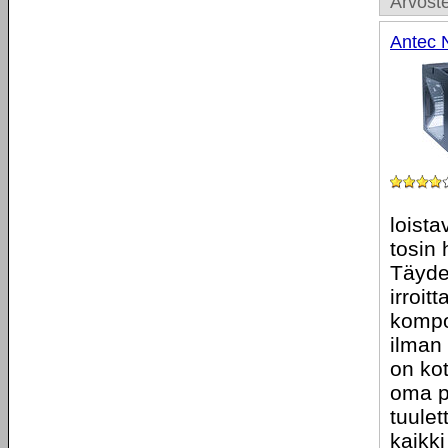
Arvoste
Antec 
loista
tosin
Täydel
irroit
kompon
ilman
on kot
oma pi
tuulet
kaikki