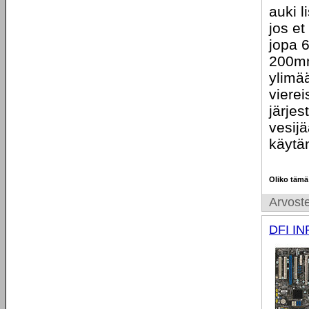
auki l
jos et
jopa 6
200mm 
ylimää
vierei
järjes
vesijä
käytä
Oliko tämä
Arvoste
DFI IN