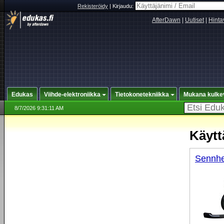
Rekisteröidy
|
Kirjaudu:
AfterDawn
|
Uutiset
|
Hinta
Edukas
Viihde-elektroniikka
Tietokonetekniikka
Mukana kulke
8/7/2026 9:31:11 AM
Käytt
Sennhe