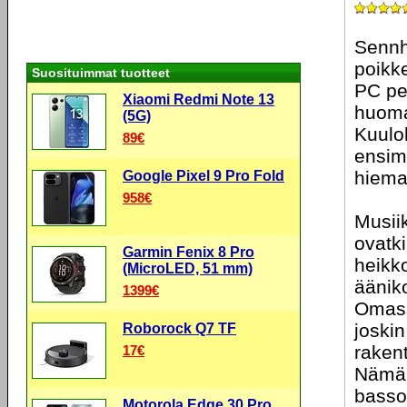
Sennh
poikk
Suosituimmat tuotteet
PC pel
Xiaomi Redmi Note 13
huoma
(5G)
Kuulo
89€
ensim
hiema
Google Pixel 9 Pro Fold
958€
Musiik
ovatki
Garmin Fenix 8 Pro
heikk
(MicroLED, 51 mm)
ääniko
1399€
Omass
joski
Roborock Q7 TF
raken
17€
Nämä 
basson
Motorola Edge 30 Pro