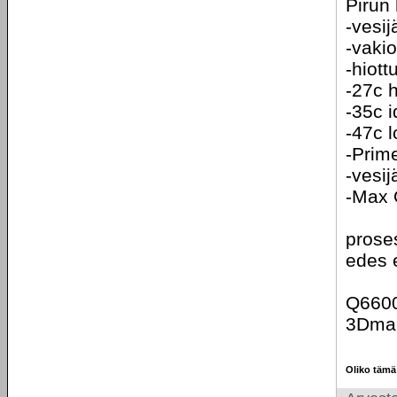
Pirun
-vesi
-vakio
-hiott
-27c 
-35c i
-47c 
-Prim
-vesij
-Max 
prose
edes e
Q660
3Dma
Oliko tämä