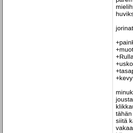
mielih
huviks
jorina
+pain
+muoto
+Rull
+usko
+tasap
+kevy
minuks
jousta
klikka
tähän
siitä 
vakaa