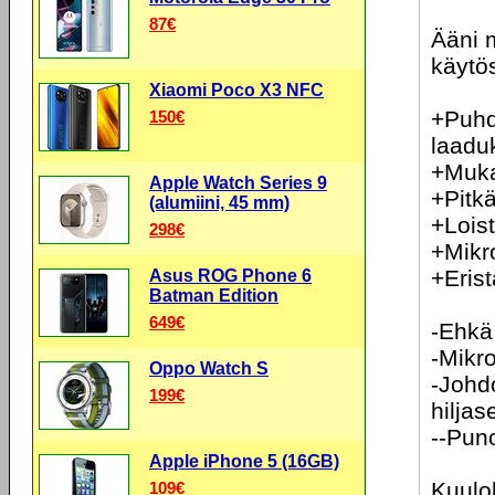
87€
Ääni 
käytös
Xiaomi Poco X3 NFC
+Puhda
150€
laadu
+Muka
Apple Watch Series 9
+Pitkä
(alumiini, 45 mm)
+Lois
298€
+Mikr
+Erist
Asus ROG Phone 6
Batman Edition
649€
-Ehkä
-Mikro
Oppo Watch S
-Johd
199€
hilja
--Puno
Apple iPhone 5 (16GB)
Kuulo
109€