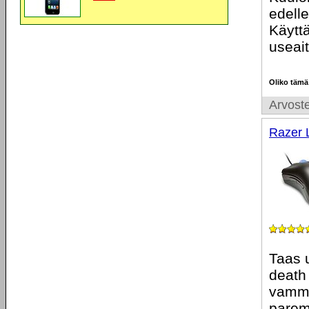
edell
Käyttä
useai
Oliko tämä
Arvoste
Razer 
Taas 
death 
vamma 
parem