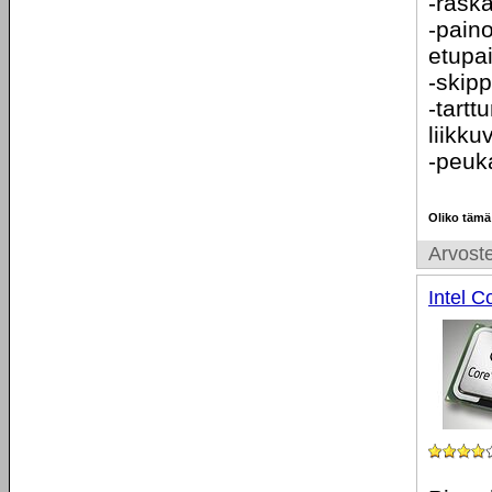
-rask
-paino
etupa
-skipp
-tartt
liikku
-peuka
Oliko tämä
Arvoste
Intel 