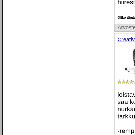
hiires
Oliko tämä
Arvoste
Creati
loista
saa ko
nurka
tarkku
-remp