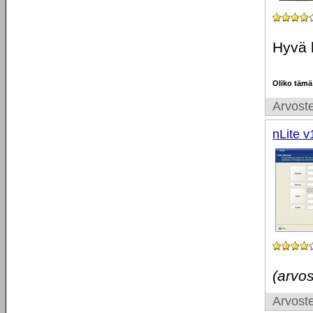
Hyvä l
Oliko tämä
Arvoste
nLite v
(arvos
Arvoste