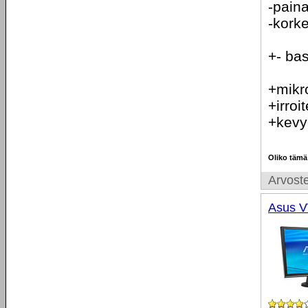
-paina
-kork
+- bas
+mikro
+irroi
+kevy
Oliko tämä
Arvoste
Asus 