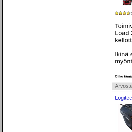
Toimiv
Load 
kellot
Ikinä 
myöntä
Oliko tämä
Arvoste
Logite