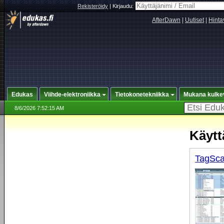
Rekisteröidy
|
Kirjaudu:
AfterDawn
|
Uutiset
|
Hinta
Edukas
Viihde-elektroniikka
Tietokonetekniikka
Mukana kulke
8/6/2026 7:52:15 AM
Käytt
TagSca