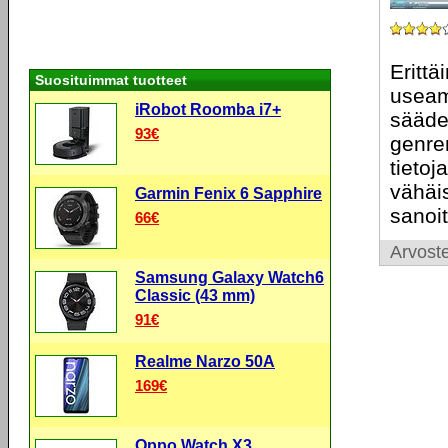
Erittä
Suosituimmat tuotteet
useam
iRobot Roomba i7+
sääde
93€
genre
tietoj
vähäi
Garmin Fenix 6 Sapphire
sanoit
66€
Arvoste
Samsung Galaxy Watch6
Classic (43 mm)
91€
Realme Narzo 50A
169€
Oppo Watch X3