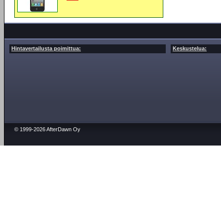
Hintavertailusta poimittua:
Keskustelua:
© 1999-2026 AfterDawn Oy