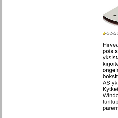
Hirveä
pois 
yksis
kirjoi
ongelm
boksit
AS yk
Kytket
Windo
tuntup
parem