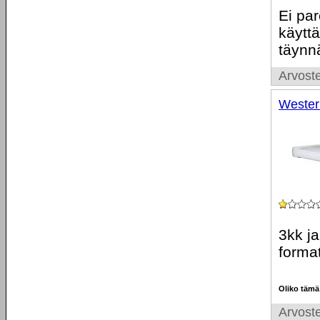
Ei pa
käytt
täynn
Arvoste
Wester
3kk j
forma
Oliko tämä
Arvoste