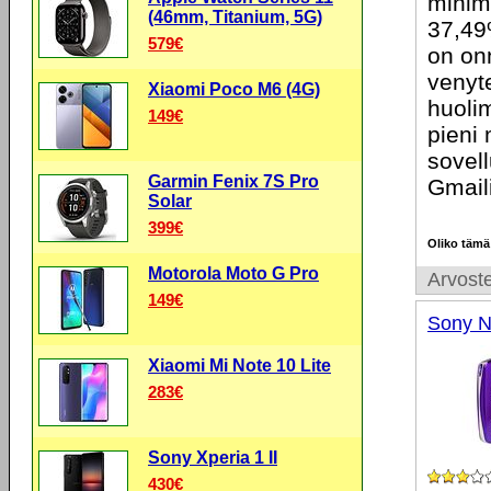
minim
(46mm, Titanium, 5G)
37,49
579€
on on
venyt
Xiaomi Poco M6 (4G)
huolim
149€
pieni 
sovell
Garmin Fenix 7S Pro
Gmaili
Solar
399€
Oliko tämä
Motorola Moto G Pro
Arvoste
149€
Sony 
Xiaomi Mi Note 10 Lite
283€
Sony Xperia 1 II
430€