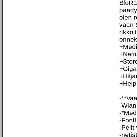
BluRay
päädy
olen r
vaan 
rikkoi
onnek
+Media
+Netti
+Stor
+Gigab
+Hilja
+Help
-**Vaa
-Wlan
-*Medi
-Fontt
-Pelit
-netis