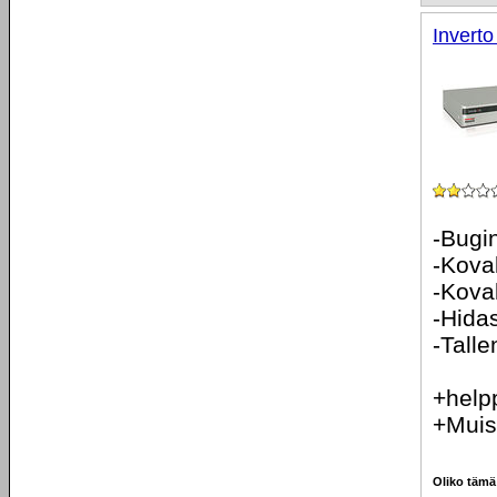
Invert
-Bugin
-Kova
-Koval
-Hida
-Talle
+help
+Muist
Oliko tämä