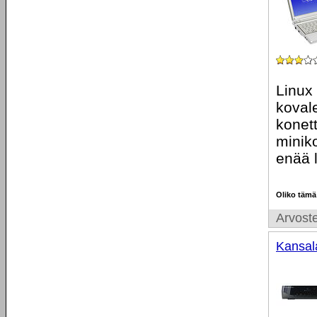
Linux
kovale
konet
miniko
enää l
Oliko tämä
Arvoste
Kansal