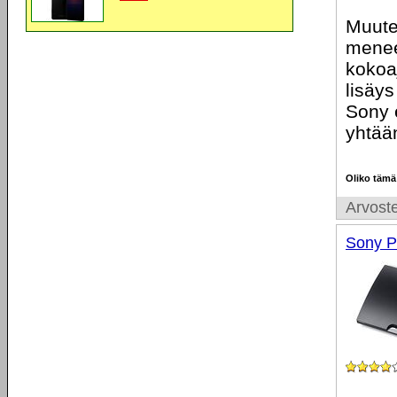
Muuten
menee
kokoa
lisäy
Sony e
yhtää
Oliko tämä
Arvoste
Sony P