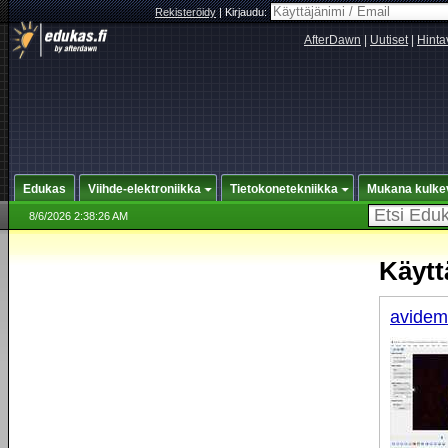
Rekisteröidy
|
Kirjaudu:
AfterDawn
|
Uutiset
|
Hinta
Edukas
Viihde-elektroniikka
Tietokonetekniikka
Mukana kulke
8/6/2026 2:38:26 AM
Käytt
avidem