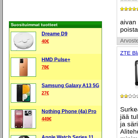
aivan
Suosituimmat tuotteet
poista
Dreame D9
Arvoste
40€
ZTE Bl
HMD Pulse+
78€
Samsung Galaxy A13 5G
27€
Surkea
Nothing Phone (4a) Pro
jää t
449€
ja sär
Alite
Apple Watch Series 11