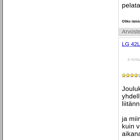
pelata
Oliko tämä
Arvoste
LG 42
Jouluk
yhdel
liitän
ja mi
kuin 
aikan