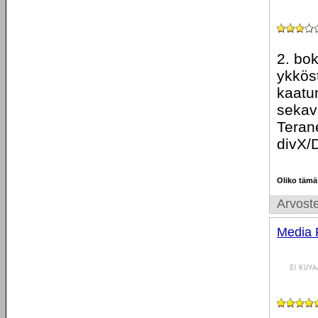
2. bok
ykkös
kaatum
sekava
Terane
divX/
Oliko tämä
Arvoste
Media 