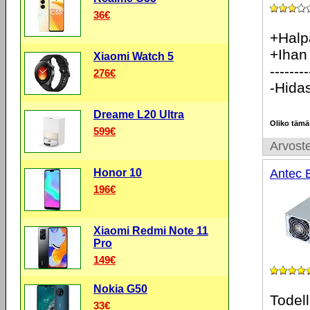
36€
+Halp
+Ihan
Xiaomi Watch 5
--------
276€
-Hida
Dreame L20 Ultra
Oliko tämä
599€
Arvoste
Honor 10
Antec 
196€
Xiaomi Redmi Note 11
Pro
149€
Nokia G50
Todell
33€