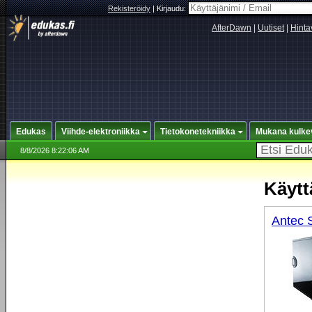
Rekisteröidy
|
Kirjaudu:
AfterDawn
|
Uutiset
|
Hinta
Edukas
Viihde-elektroniikka
Tietokonetekniikka
Mukana kulke
8/8/2026 8:22:06 AM
Käytt
Antec S