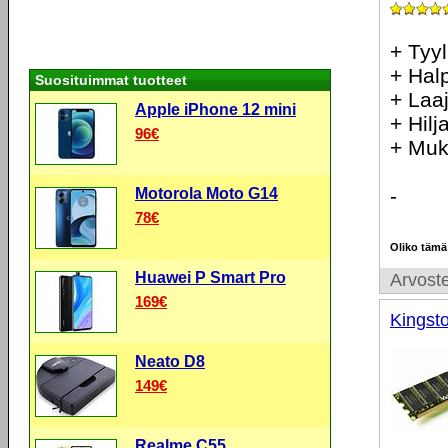
+ Tyyl
+ Hal
Suosituimmat tuotteet
+ Laa
Apple iPhone 12 mini
+ Hilj
96€
+ Muk
-
Motorola Moto G14
78€
Oliko tämä
Huawei P Smart Pro
Arvoste
169€
Kingst
Neato D8
149€
Realme C55