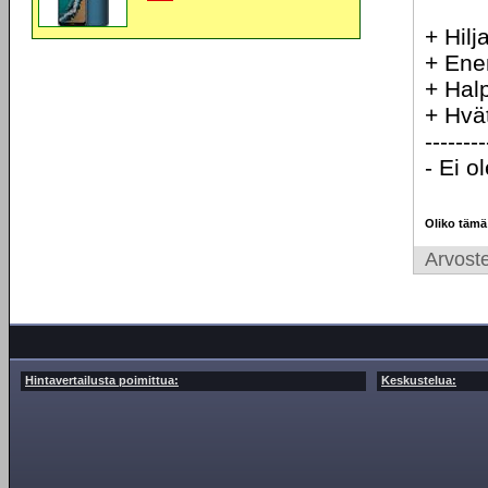
+ Hilj
+ Ene
+ Hal
+ Hvät
--------
- Ei ol
Oliko tämä
Arvoste
Hintavertailusta poimittua:
Keskustelua: