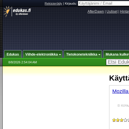
Rekisteröidy
|
Kirjaudu:
AfterDawn
|
Uutiset
|
Hinta
Edukas
Viihde-elektroniikka
Tietokonetekniikka
Mukana kulke
8/8/2026 2:54:04 AM
Käytt
Mozilla