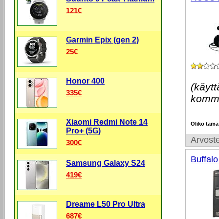
121€
Garmin Epix (gen 2)
25€
Honor 400
(käytt
335€
komme
Xiaomi Redmi Note 14
Oliko tämä
Pro+ (5G)
Arvoste
300€
Buffal
Samsung Galaxy S24
419€
Dreame L50 Pro Ultra
687€