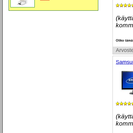
(käytt
komme
Oliko tämä
Arvoste
Samsu
(käytt
komme