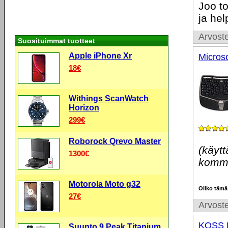
Joo to
ja hel
Arvoste
Suosituimmat tuotteet
Apple iPhone Xr
Micros
18€
Withings ScanWatch
Horizon
299€
Roborock Qrevo Master
(käytt
1300€
komme
Motorola Moto g32
Oliko tämä
27€
Arvoste
KOSS 
Suunto 9 Peak Titanium