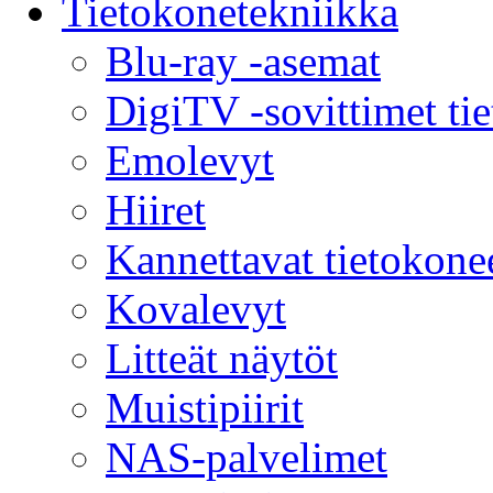
Tietokonetekniikka
Blu-ray -asemat
DigiTV -sovittimet ti
Emolevyt
Hiiret
Kannettavat tietokone
Kovalevyt
Litteät näytöt
Muistipiirit
NAS-palvelimet