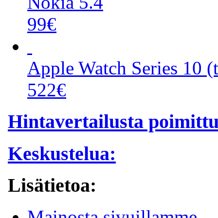
Nokia 5.4
99€
Apple Watch Series 10 (
522€
Hintavertailusta poimitt
Keskustelua:
Lisätietoa:
Mainosta sivuillamme