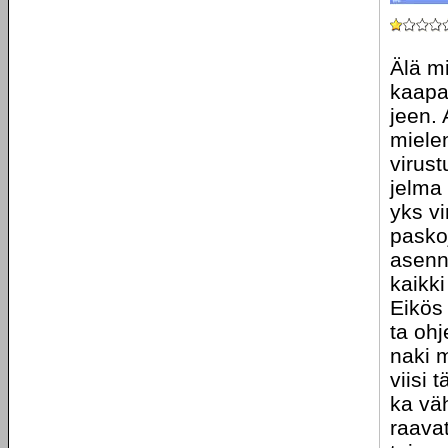
Älä m
kaapa
jeen. 
mielen
virust
jelma 
yks v
paskoj
asenn
kaikki
Eikös 
ta ohj
naki 
viisi 
ka vä
raava