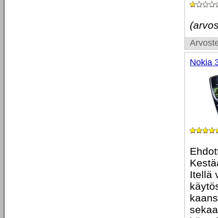
(arvos
Arvoste
Nokia 
Ehdot
Kestää
Itellä
käytö
kaans
sekaa