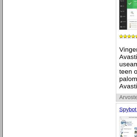
Vinger
Avasti
useam
teen o
palom
Avast
Arvoste
Spybot