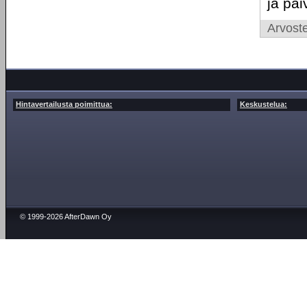
ja päi
Arvoste
Hintavertailusta poimittua:
Keskustelua:
© 1999-2026 AfterDawn Oy