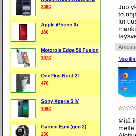
Joo yk
246€
to ohj
lut uu
Apple iPhone Xr
menkie
18€
täysve
Arvoste
Motorola Edge 50 Fusion
197€
Mozilla
OnePlus Nord 2T
47€
Sony Xperia 5 IV
108€
Mitä i
Garmin Epix (gen 2)
melle 
25€
Aloit