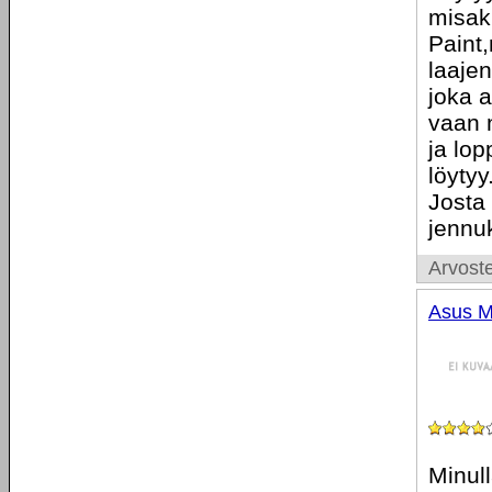
misak
Paint,
laaje
joka a
vaan n
ja lop
löyty
Josta
jennu
Arvoste
Asus 
Minull