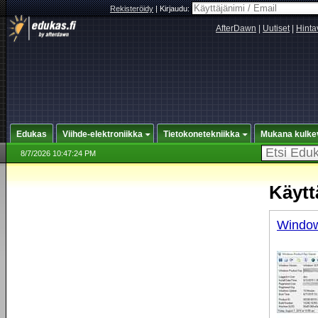
Rekisteröidy
|
Kirjaudu:
AfterDawn
|
Uutiset
|
Hinta
Edukas
Viihde-elektroniikka
Tietokonetekniikka
Mukana kulke
8/7/2026 10:47:24 PM
Käytt
Window