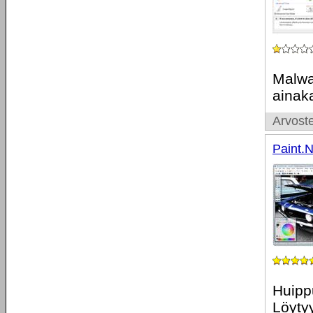
Malwar
ainaka
Arvoste
Paint.
Huipp
Löytyy