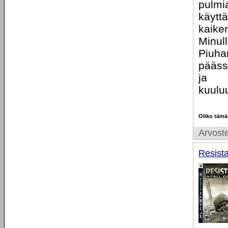
pulmi
käytt
kaike
Minull
Piuha
päässä
ja
kuuluu
Oliko tämä
Arvoste
Resista