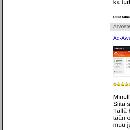
kä tur
Oliko tämä
Arvoste
Ad-Awa
Minul
Siitä 
Tällä 
tään 
muu j