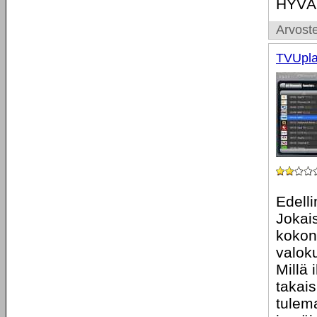
HYVÄ
Arvoste
TVUpla
Edelli
Jokai
kokon
valok
Millä 
takai
tulem