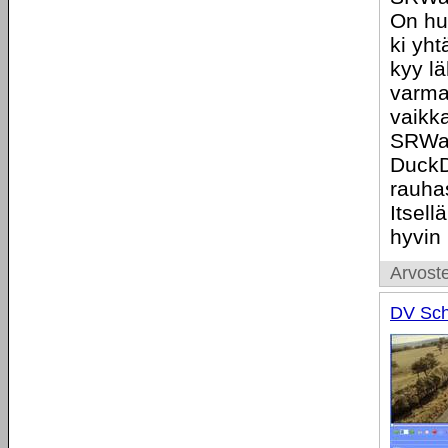
On hu
ki yht
kyy lä
varma
vaikk
SRWar
DuckDu
rauha
Itsell
hyvin
Arvoste
DV Sch