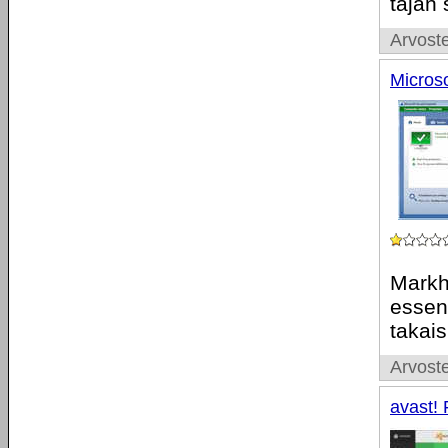
tajan 
Arvoste
Microso
Markhe
essent
takais
Arvoste
avast! 