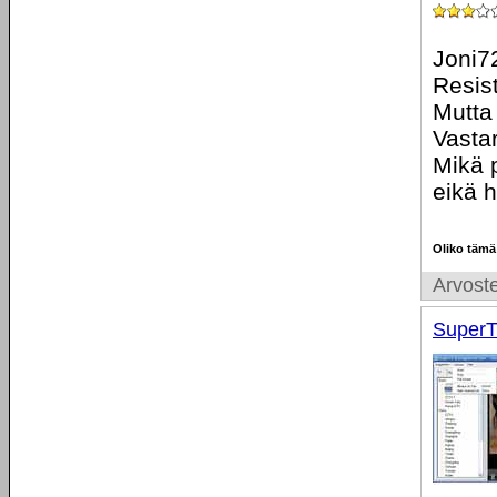
Joni7
Resist
Mutta
Vastar
Mikä p
eikä h
Oliko tämä
Arvoste
SuperT