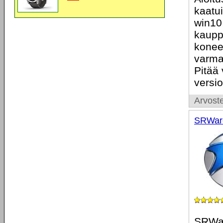
kaatui
win10
kaupp
konee
varma
Pitää
versio
Arvoste
SRWare
SRWar