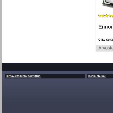
Erinom
Oliko tämä
Arvoste
Hintavertailusta poimittua:
Keskustelua: