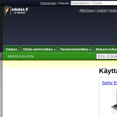
Rekisteröidy
|
Kirjaudu:
AfterDawn
|
Uutiset
|
Hinta
Edukas
Viihde-elektroniikka
Tietokonetekniikka
Mukana kulke
8/8/2026 8:31:43 PM
Käytt
Sony E