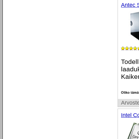
Antec S
Todel
laadu
Kaiken
Oliko tämä
Arvoste
Intel 