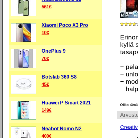
561€
Xiaomi Poco X3 Pro
10€
Erinom
kyllä 
OnePlus 9
tasapa
70€
+ pel
+ unlo
Botslab 360 S8
+ mod
45€
+ hal
Huawei P Smart 2021
Oliko tämä
149€
Arvoste
Creati
Neabot Nomo N2
400€