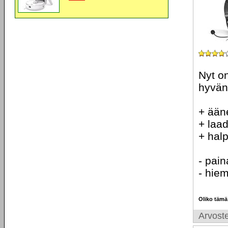
Nyt on
hyvän
+ ään
+ laad
+ hal
- pai
- hie
Oliko tämä
Arvoste