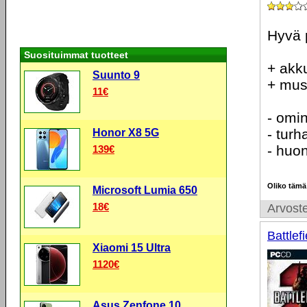
Hyvä 
Suosituimmat tuotteet
+ akk
Suunto 9
+ musi
11€
- omi
- tur
Honor X8 5G
- huo
139€
Oliko tämä
Microsoft Lumia 650
18€
Arvoste
Battlef
Xiaomi 15 Ultra
1120€
Asus Zenfone 10