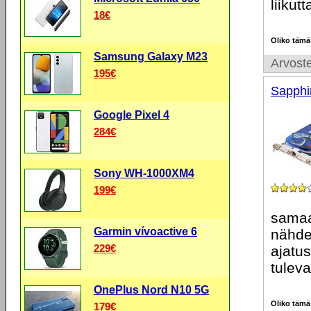
liikut
18€
Oliko tämä
Samsung Galaxy M23
Arvoste
195€
Sapphi
Google Pixel 4
284€
Sony WH-1000XM4
199€
samaa
Garmin vívoactive 6
nähden
229€
ajatus
tulev
OnePlus Nord N10 5G
Oliko tämä
179€