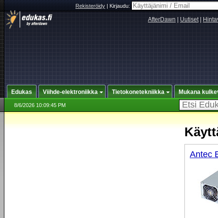
Rekisteröidy
|
Kirjaudu:
AfterDawn
|
Uutiset
|
Hinta
Edukas
Viihde-elektroniikka
Tietokonetekniikka
Mukana kulke
8/6/2026 10:09:45 PM
Käytt
Antec 