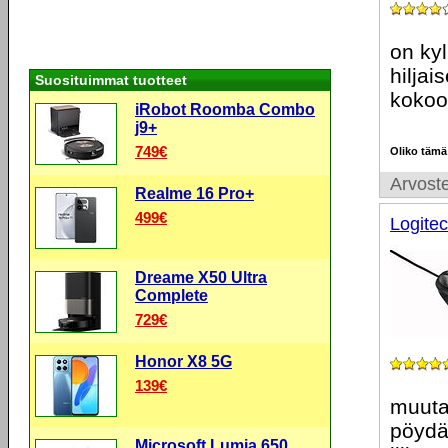
on kyl
hiljai
Suosituimmat tuotteet
kokoo
iRobot Roomba Combo
j9+
749€
Oliko tämä
Arvoste
Realme 16 Pro+
499€
Logite
Dreame X50 Ultra
Complete
729€
Honor X8 5G
139€
muuta
pöydäl
Microsoft Lumia 650