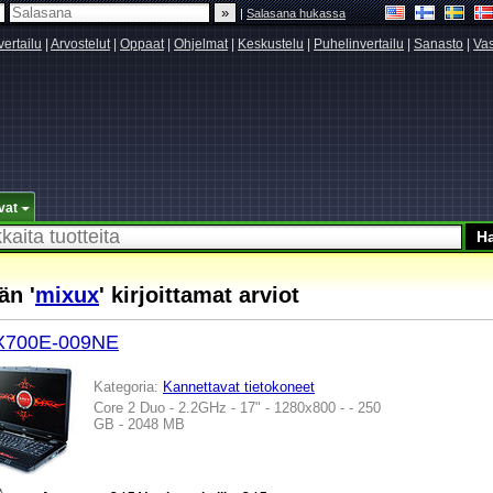
|
Salasana hukassa
vertailu
|
Arvostelut
|
Oppaat
|
Ohjelmat
|
Keskustelu
|
Puhelinvertailu
|
Sanasto
|
Vas
vat
än '
mixux
' kirjoittamat arviot
X700E-009NE
Kategoria:
Kannettavat tietokoneet
Core 2 Duo - 2.2GHz - 17" - 1280x800 - - 250
GB - 2048 MB