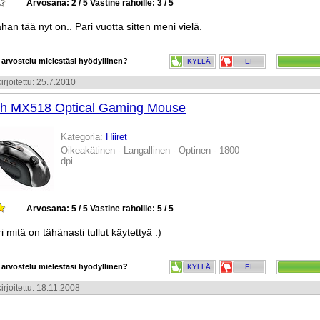
Arvosana: 2 / 5
Vastine rahoille: 3 / 5
han tää nyt on.. Pari vuotta sitten meni vielä.
 arvostelu mielestäsi hyödyllinen?
KYLLÄ
EI
irjoitettu: 25.7.2010
ch MX518 Optical Gaming Mouse
Kategoria:
Hiiret
Oikeakätinen - Langallinen - Optinen - 1800
dpi
Arvosana: 5 / 5
Vastine rahoille: 5 / 5
i mitä on tähänasti tullut käytettyä :)
 arvostelu mielestäsi hyödyllinen?
KYLLÄ
EI
irjoitettu: 18.11.2008