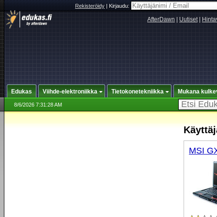
Rekisteröidy
|
Kirjaudu:
AfterDawn
|
Uutiset
|
Hinta
Edukas
Viihde-elektroniikka
Tietokonetekniikka
Mukana kulke
8/6/2026 7:31:28 AM
Käyttäj
MSI G