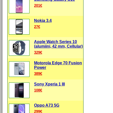
201€
Nokia 3.4
27€
Apple Watch Series 10
(alumiini, 42 mm, Cellular)
329€
Motorola Edge 70 Fusion
Power
389€
Sony Xperia 1 III
108€
Oppo A73 5G
299€