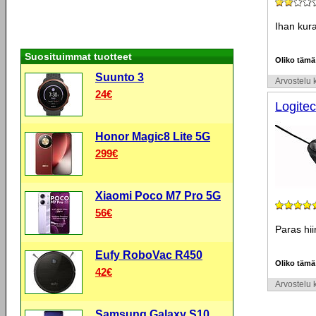
Ihan kura
Suosituimmat tuotteet
Oliko tämä
Suunto 3
Arvostelu k
24€
Logite
Honor Magic8 Lite 5G
299€
Xiaomi Poco M7 Pro 5G
56€
Paras hiir
Eufy RoboVac R450
Oliko tämä
42€
Arvostelu k
Samsung Galaxy S10