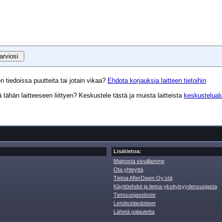
n tiedoissa puutteita tai jotain vikaa?
Ehdota korjauksia laitteen tietoihin
tähän laitteeseen liittyen? Keskustele tästä ja muista laitteista
keskustelual
Lisätietoa:
Mainosta sivuillamme
Ota yhteyttä
Tietoa AfterDawn Oy:stä
Käyttöehdot ja tietoa yksityisyydensuojasta
Tietosuojaseloste
Lehdistötiedotteet
Lähetä palautetta