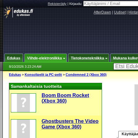
Rekisteröidy
|
Kirjaudu:
AfterDawn
|
Uutiset
|
Hinta
Edukas
Viihde-elektroniikka
Tietokonetekniikka
Mukana kulke
8/10/2026 3:23:24 AM
Edukas
>
Konsolipelit ja PC-pelit
>
Condemned 2 (Xbox 360)
Samankaltaisia tuotteita
Boom Boom Rocket
(Xbox 360)
Ghostbusters The Video
Game (Xbox 360)
Käyttäjäa