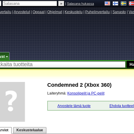
|
Salasana hukassa
vertailu
|
Arvostelut
|
Oppaat
|
Ohjelmat
|
Keskustelu
|
Puhelinvertailu
|
Sanasto
|
Vas
vat
Condemned 2 (Xbox 360)
Laiteryhmä:
Konsolipelit ja PC-pelit
Arvostele tämä tuote
Ehdota tuottee
rviot
Keskustelualue