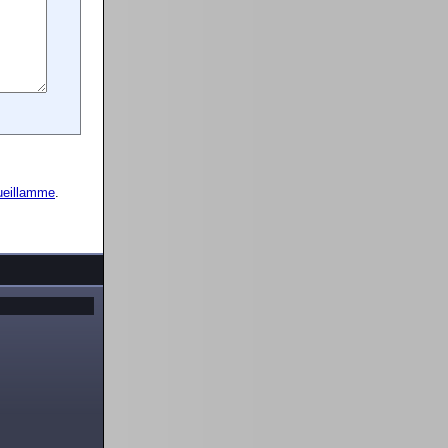
ueillamme
.