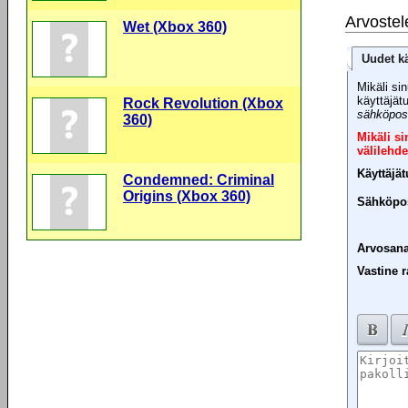
Arvostel
Wet (Xbox 360)
Uudet kä
Mikäli sin
käyttäjät
Rock Revolution (Xbox
sähköpost
360)
Mikäli s
välilehde
Käyttäjä
Condemned: Criminal
Origins (Xbox 360)
Sähköpos
Arvosana
Vastine r