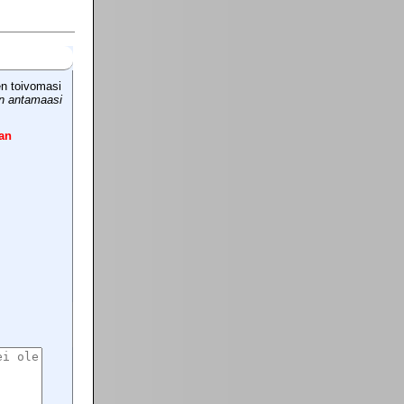
en toivomasi
in antamaasi
an