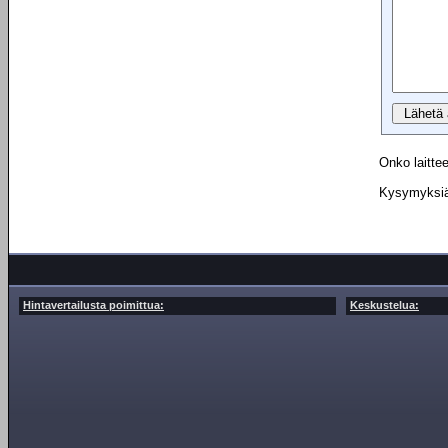
Onko laittee
Kysymyksiä 
Hintavertailusta poimittua:
Keskustelua: