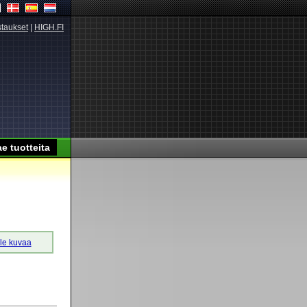
taukset
|
HIGH.FI
lle kuvaa