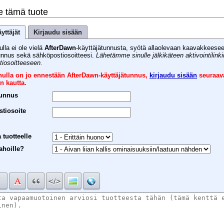
e tämä tuote
yttäjät
Kirjaudu sisään
ulla ei ole vielä
AfterDawn
-käyttäjätunnusta, syötä allaolevaan kaavakkeese
unnus sekä sähköpostiosoitteesi.
Lähetämme sinulle jälkikäteen aktivointilink
iosoitteeseen.
inulla on jo ennestään AfterDawn-käyttäjätunnus,
kirjaudu sisään
seuraav
n kautta.
tunnus
tiosoite
 tuotteelle
ahoille?