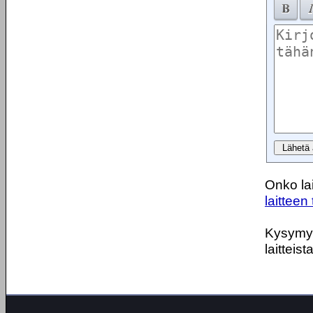
Onko lai
laitteen 
Kysymyks
laitteist