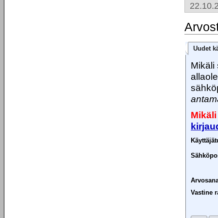
22.10.
Arvos
Uudet kä
Mikäli 
allaol
sähköp
antama
Mikäli
kirja
Käyttäjä
Sähköpos
Arvosana
Vastine r