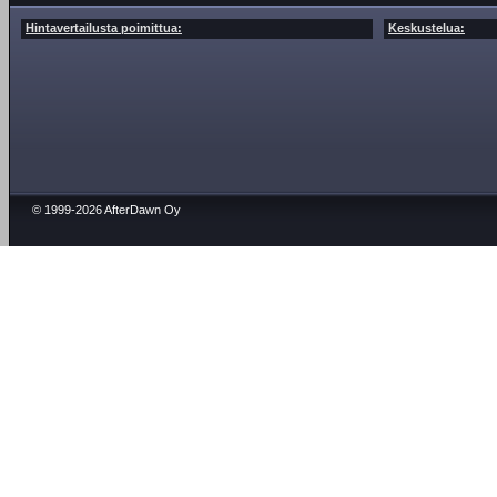
Hintavertailusta poimittua:
Keskustelua:
© 1999-2026 AfterDawn Oy