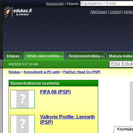
Rekisteröidy
|
Kirjaudu:
AfterDawn
|
Uutiset
|
Hinta
Edukas
Viihde-elektroniikka
Tietokonetekniikka
Mukana kulke
8/6/2026 5:07:10 AM
Edukas
>
Konsolipelit ja PC-pelit
>
FlatOut: Head On (PSP)
Samankaltaisia tuotteita
FIFA 06 (PSP)
Valkyrie Profile: Lenneth
(PSP)
Käyttäjäa