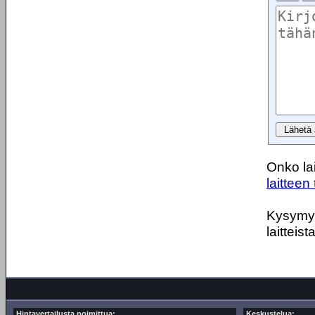
Onko lai
laitteen 
Kysymyks
laitteist
Hintavertailusta poimittua:
Keskustelua: