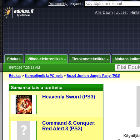
Rekisteröidy
|
Kirjaudu:
AfterDawn
|
Uutiset
|
Hinta
Edukas
Viihde-elektroniikka
Tietokonetekniikka
Mukana kulke
8/9/2026 7:35:13 AM
Edukas
>
Konsolipelit ja PC-pelit
>
Buzz! Junior: Jungle Party (PS3)
Samankaltaisia tuotteita
Heavenly Sword (PS3)
Command & Conquer:
Red Alert 3 (PS3)
Käyttäjäa