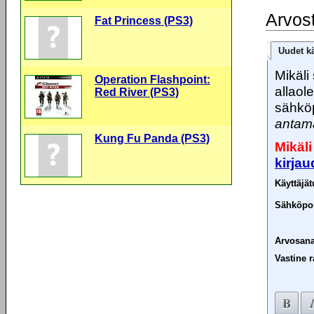
Arvos
Fat Princess (PS3)
Uudet kä
Mikäli 
Operation Flashpoint:
allaol
Red River (PS3)
sähköp
antama
Kung Fu Panda (PS3)
Mikäli
kirja
Käyttäjä
Sähköpos
Arvosana
Vastine r