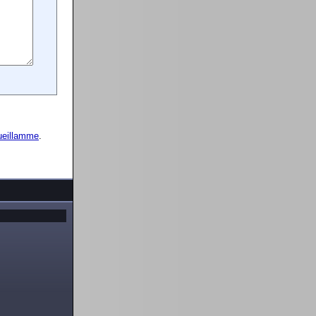
ueillamme
.