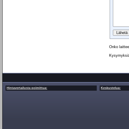
Onko laittee
Kysymyksiä 
Hintavertailusta poimittua:
Keskustelua: