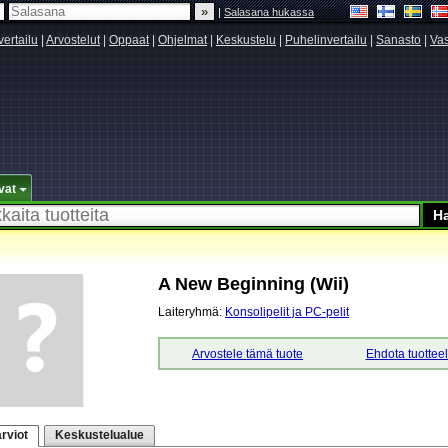
|
Salasana hukassa
vertailu
|
Arvostelut
|
Oppaat
|
Ohjelmat
|
Keskustelu
|
Puhelinvertailu
|
Sanasto
|
Vas
vat
A New Beginning (Wii)
Laiteryhmä:
Konsolipelit ja PC-pelit
Arvostele tämä tuote
Ehdota tuottee
rviot
Keskustelualue