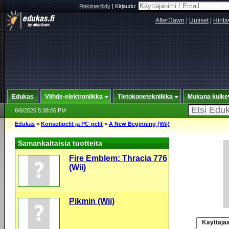
Rekisteröidy
|
Kirjaudu:
AfterDawn
|
Uutiset
|
Hinta
Edukas
Viihde-elektroniikka
Tietokonetekniikka
Mukana kulke
8/6/2026 5:38:06 PM
Edukas
>
Konsolipelit ja PC-pelit
>
A New Beginning (Wii)
Samankaltaisia tuotteita
Fire Emblem: Thracia 776
(Wii)
Pikmin (Wii)
Käyttäjäa