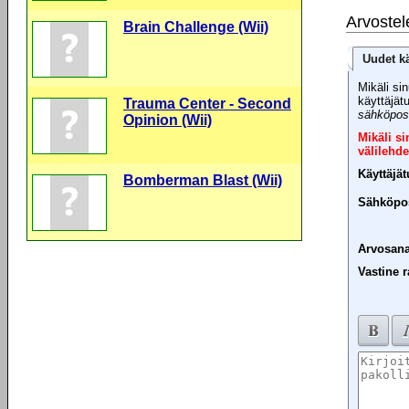
Arvostel
Brain Challenge (Wii)
Uudet kä
Mikäli sin
käyttäjät
Trauma Center - Second
sähköpost
Opinion (Wii)
Mikäli s
välilehde
Käyttäjä
Bomberman Blast (Wii)
Sähköpos
Arvosana
Vastine r