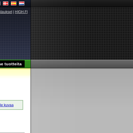
taukset
|
HIGH.FI
lle kuvaa