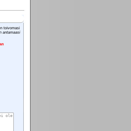
en toivomasi
in antamaasi
an