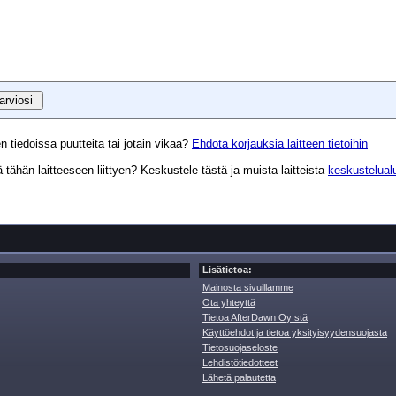
n tiedoissa puutteita tai jotain vikaa?
Ehdota korjauksia laitteen tietoihin
tähän laitteeseen liittyen? Keskustele tästä ja muista laitteista
keskustelual
Lisätietoa:
Mainosta sivuillamme
Ota yhteyttä
Tietoa AfterDawn Oy:stä
Käyttöehdot ja tietoa yksityisyydensuojasta
Tietosuojaseloste
Lehdistötiedotteet
Lähetä palautetta