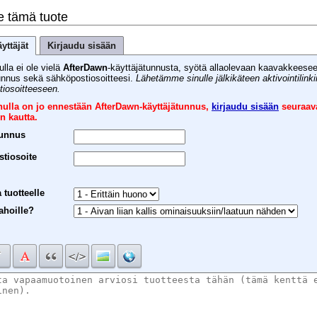
e tämä tuote
yttäjät
Kirjaudu sisään
ulla ei ole vielä
AfterDawn
-käyttäjätunnusta, syötä allaolevaan kaavakkeese
unnus sekä sähköpostiosoitteesi.
Lähetämme sinulle jälkikäteen aktivointilink
iosoitteeseen.
inulla on jo ennestään AfterDawn-käyttäjätunnus,
kirjaudu sisään
seuraav
n kautta.
tunnus
tiosoite
 tuotteelle
ahoille?