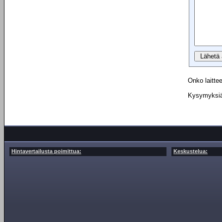
Onko laittee
Kysymyksiä 
Hintavertailusta poimittua:
Keskustelua: