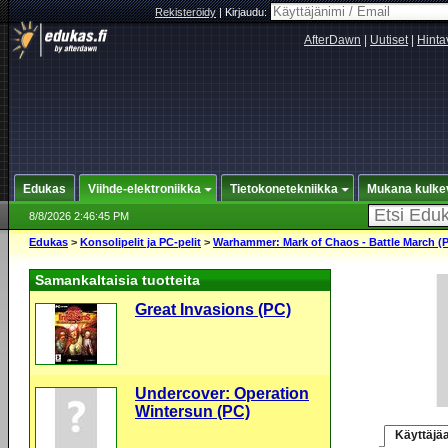
Rekisteröidy
|
Kirjaudu:
AfterDawn
|
Uutiset
|
Hinta
Edukas
Viihde-elektroniikka
Tietokonetekniikka
Mukana kulke
8/8/2026 2:46:45 PM
Edukas
>
Konsolipelit ja PC-pelit
>
Warhammer: Mark of Chaos - Battle March (
Samankaltaisia tuotteita
Great Invasions (PC)
Undercover: Operation
Wintersun (PC)
Käyttäjäa