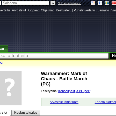
|
Salasana hukassa
vertailu
|
Arvostelut
|
Oppaat
|
Ohjelmat
|
Keskustelu
|
Puhelinvertailu
|
Sanasto
|
Vas
vat
PC)
Warhammer: Mark of
Chaos - Battle March
(PC)
Laiteryhmä:
Konsolipelit ja PC-pelit
Arvostele tämä tuote
Ehdota tuottee
rviot
Keskustelualue