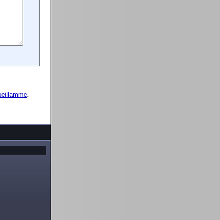
ueillamme
.