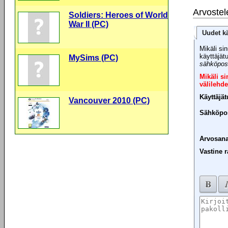
Arvostel
Soldiers: Heroes of World
War II (PC)
Uudet kä
Mikäli sin
käyttäjät
MySims (PC)
sähköpost
Mikäli s
välilehde
Käyttäjä
Vancouver 2010 (PC)
Sähköpos
Arvosana
Vastine r