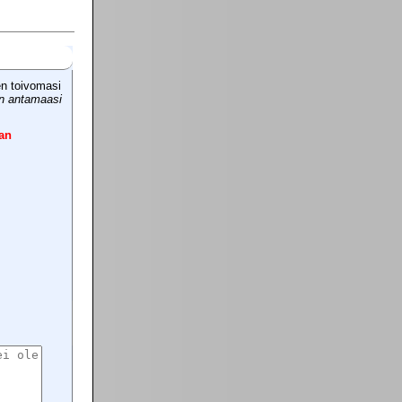
en toivomasi
in antamaasi
an