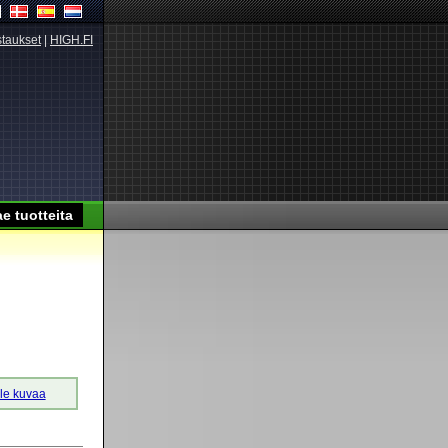
taukset
|
HIGH.FI
lle kuvaa