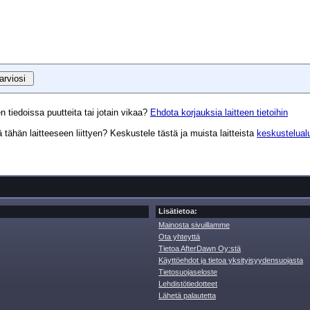
n tiedoissa puutteita tai jotain vikaa?
Ehdota korjauksia laitteen tietoihin
tähän laitteeseen liittyen? Keskustele tästä ja muista laitteista
keskustelual
Lisätietoa:
Mainosta sivuillamme
Ota yhteyttä
Tietoa AfterDawn Oy:stä
Käyttöehdot ja tietoa yksityisyydensuojasta
Tietosuojaseloste
Lehdistötiedotteet
Lähetä palautetta