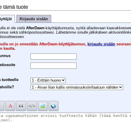
e tämä tuote
yttäjät
Kirjaudu sisään
ulla ei ole vielä
AfterDawn
-käyttäjätunnusta, syötä allaolevaan kaavakkeese
unnus sekä sähköpostiosoitteesi.
Lähetämme sinulle jälkikäteen aktivointilink
iosoitteeseen.
inulla on jo ennestään AfterDawn-käyttäjätunnus,
kirjaudu sisään
seuraav
n kautta.
tunnus
tiosoite
 tuotteelle
ahoille?