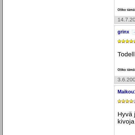
Oliko tämä
14.7.2
grinx
Todell
Oliko tämä
3.6.20
Maikou
Hyvä j
kivoja