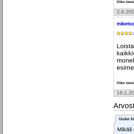
Oliko tämä
2.6.20
mikets
Loist
kaikki
monel
esimer
Oliko tämä
16.1.2
Arvos
Uudet kä
Mikäli 