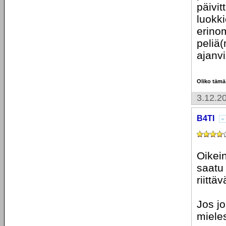
päivi
luokk
erino
peliä
ajanvi
Oliko tämä
3.12.2
B4TI
Oikei
saatu 
riittä
Jos j
mieles