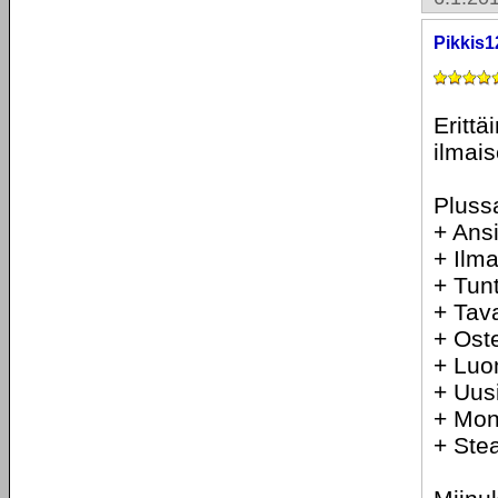
Pikkis1
Erittä
ilmais
Plussa
+ Ans
+ Ilm
+ Tun
+ Tava
+ Oste
+ Luo
+ Uus
+ Mon
+ Ste