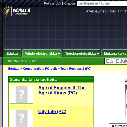
Rekisteröidy
|
Kirjaudu:
AfterDawn
|
Uutiset
|
Hinta
Edukas
Viihde-elektroniikka
Tietokonetekniikka
Mukana kulke
8/7/2026 3:35:56 AM
Edukas
>
Konsolipelit ja PC-pelit
>
Team Fortress 2 (PC)
Samankaltaisia tuotteita
Age of Empires II: The
Age of Kings (PC)
City Life (PC)
Käyttäjäa