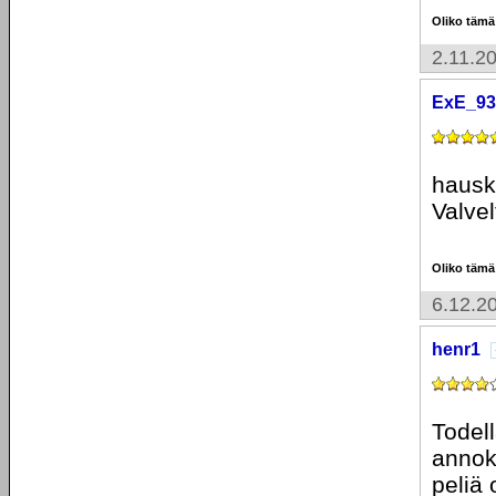
Oliko tämä
2.11.2
ExE_93
hausk
Valvel
Oliko tämä
6.12.2
henr1
Todell
annok
peliä 