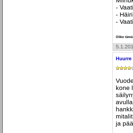
Miinu
- Vaat
- Häi
- Vaat
Oliko tämä
5.1.20
Huurre
Vuoden
kone l
säilyn
avulla
hankk
mitali
ja pää