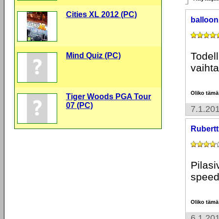
Cities XL 2012 (PC)
balloon
Todell
Mind Quiz (PC)
vaihta
Oliko tämä
Tiger Woods PGA Tour
07 (PC)
7.1.20
Rubertt
Pilasi
speedh
Oliko tämä
6.1.20