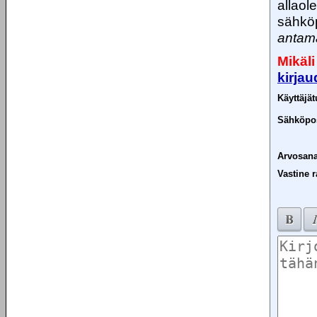
allaol
sähköp
antama
Mikäli
kirja
Käyttäjä
Sähköpos
Arvosana
Vastine r