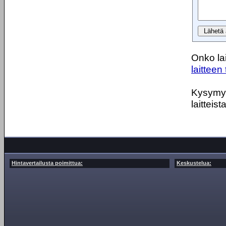
Onko lai
laitteen 
Kysymyks
laitteist
Hintavertailusta poimittua:
Keskustelua: