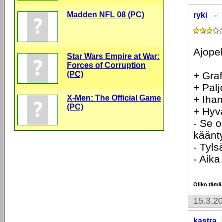
Madden NFL 08 (PC)
ryki
Ajopel
Star Wars Empire at War:
Forces of Corruption
(PC)
+ Graf
+ Palj
X-Men: The Official Game
+ Ihan
(PC)
+ Hyv
- Se o
käänty
- Tyls
- Aika
Oliko tämä
15.3.2
kastra