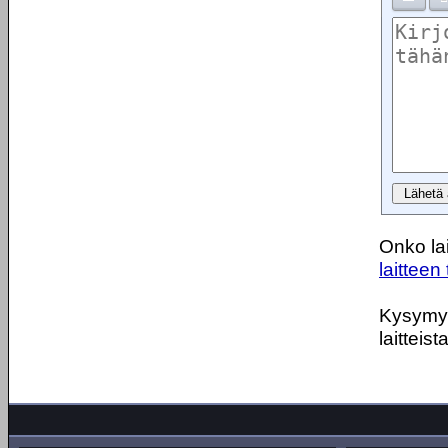
Onko lai
laitteen 
Kysymyks
laitteist