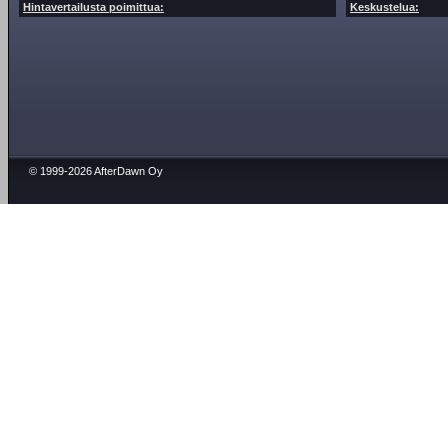
Hintavertailusta poimittua:
Keskustelua:
© 1999-2026 AfterDawn Oy