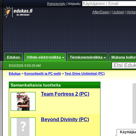
Rekisteröidy
|
Kirjaudu:
AfterDawn
|
Uutiset
|
Hinta
Edukas
Viihde-elektroniikka
Tietokonetekniikka
Mukana kulke
8/10/2026 9:50:29 AM
Edukas
>
Konsolipelit ja PC-pelit
>
Test Drive Unlimited (PC)
Samankaltaisia tuotteita
Team Fortress 2 (PC)
Beyond Divinity (PC)
Käyttäjäa