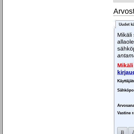
Arvos
Uudet kä
Mikäli 
allaol
sähköp
antama
Mikäli
kirja
Käyttäjä
Sähköpos
Arvosana
Vastine r