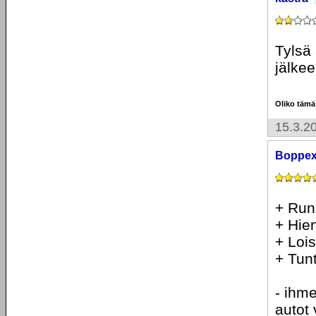
Tylsä 
jälkee
Oliko tämä
15.3.2
Boppe
+ Run
+ Hie
+ Loi
+ Tun
- ihme
autot 