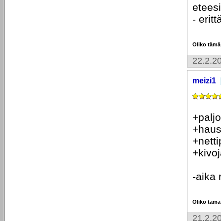
eteesi
- erit
Oliko tämä
22.2.2
meizi1
+paljo
+haus
+netti
+kivoj
-aika
Oliko tämä
21.2.2