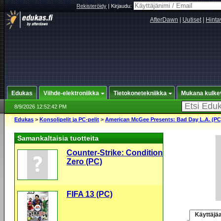
Rekisteröidy
|
Kirjaudu:
AfterDawn
|
Uutiset
|
Hinta
Edukas
Viihde-elektroniikka
Tietokonetekniikka
Mukana kulke
8/9/2026 12:52:42 PM
Edukas
>
Konsolipelit ja PC-pelit
>
American McGee Presents: Bad Day L.A. (PC
Samankaltaisia tuotteita
Counter-Strike: Condition
Zero (PC)
FIFA 13 (PC)
Käyttäjäa