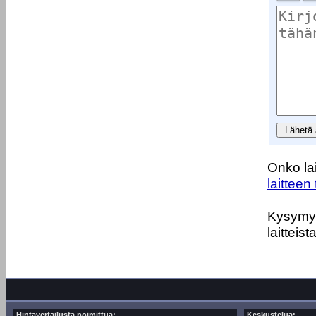
Onko lai
laitteen 
Kysymyks
laitteist
Hintavertailusta poimittua:
Keskustelua: