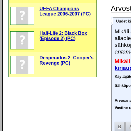
Arvos
UEFA Champions
League 2006-2007 (PC)
Uudet kä
Mikäli 
Half-Life 2: Black Box
allaol
(Episode 2) (PC)
sähköp
antama
Desperados 2: Cooper's
Mikäli
Revenge (PC)
kirja
Käyttäjä
Sähköpos
Arvosana
Vastine r