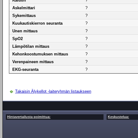
Kaiutin
?
Askelmittari
?
Sykemittaus
?
Kuukautiskierron seuranta
?
Unen mittaus
?
SpO2
?
Lämpötilan mittaus
?
Kehonkoostumuksen mittaus
?
Verenpaineen mittaus
?
EKG-seuranta
?
Takaisin Älykellot -laiteryhmän listaukseen
Hintavertailusta poimittua:
Keskustelua: