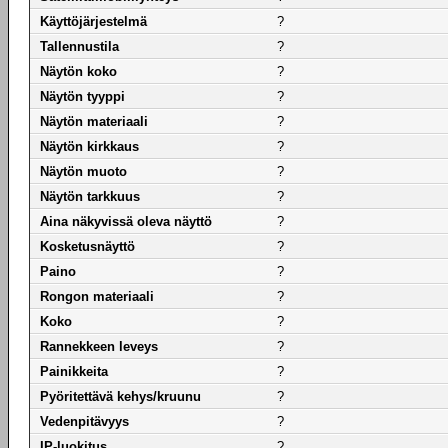
Käyttöjärjestelmä
?
Tallennustila
?
Näytön koko
?
Näytön tyyppi
?
Näytön materiaali
?
Näytön kirkkaus
?
Näytön muoto
?
Näytön tarkkuus
?
Aina näkyvissä oleva näyttö
?
Kosketusnäyttö
?
Paino
?
Rongon materiaali
?
Koko
?
Rannekkeen leveys
?
Painikkeita
?
Pyöritettävä kehys/kruunu
?
Vedenpitävyys
?
IP-luokitus
?