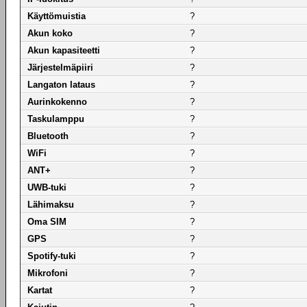
Käyttömuistia
?
Akun koko
?
Akun kapasiteetti
?
Järjestelmäpiiri
?
Langaton lataus
?
Aurinkokenno
?
Taskulamppu
?
Bluetooth
?
WiFi
?
ANT+
?
UWB-tuki
?
Lähimaksu
?
Oma SIM
?
GPS
?
Spotify-tuki
?
Mikrofoni
?
Kartat
?