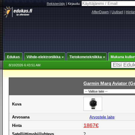
Rekisteröidy
|
Kirjaudu:
AfterDawn
|
Uutiset
|
Hinta
Edukas
Viihde-elektroniikka
Tietokonetekniikka
Mukana kulke
8/10/2026 6:43:51 AM
Garmin Marq Aviator (Ge
Kuva
Arvosana
Arvostele laite
1867€
Hinta
Satelliittimobiiliyhteys
?