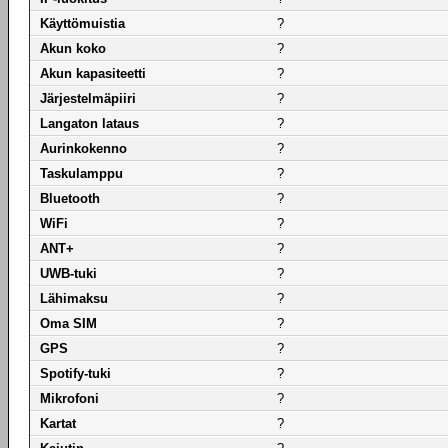
Käyttömuistia
?
Akun koko
?
Akun kapasiteetti
?
Järjestelmäpiiri
?
Langaton lataus
?
Aurinkokenno
?
Taskulamppu
?
Bluetooth
?
WiFi
?
ANT+
?
UWB-tuki
?
Lähimaksu
?
Oma SIM
?
GPS
?
Spotify-tuki
?
Mikrofoni
?
Kartat
?