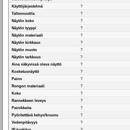
Käyttöjärjestelmä
?
Tallennustila
?
Näytön koko
?
Näytön tyyppi
?
Näytön materiaali
?
Näytön kirkkaus
?
Näytön muoto
?
Näytön tarkkuus
?
Aina näkyvissä oleva näyttö
?
Kosketusnäyttö
?
Paino
?
Rongon materiaali
?
Koko
?
Rannekkeen leveys
?
Painikkeita
?
Pyöritettävä kehys/kruunu
?
Vedenpitävyys
?
IP-luokitus
?