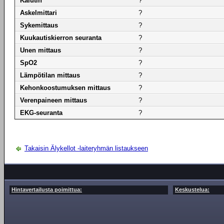
Kaiutin
?
Askelmittari
?
Sykemittaus
?
Kuukautiskierron seuranta
?
Unen mittaus
?
SpO2
?
Lämpötilan mittaus
?
Kehonkoostumuksen mittaus
?
Verenpaineen mittaus
?
EKG-seuranta
?
Takaisin Älykellot -laiteryhmän listaukseen
Hintavertailusta poimittua:
Keskustelua: