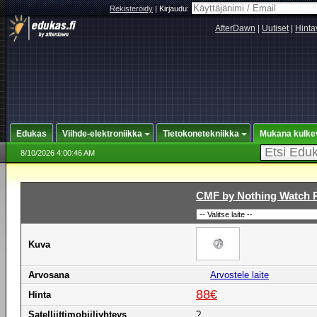
Rekisteröidy
|
Kirjaudu:
AfterDawn
|
Uutiset
|
Hinta
Edukas
Viihde-elektroniikka
Tietokonetekniikka
Mukana kulke
8/10/2026 4:00:46 AM
CMF by Nothing Watch P
Kuva
Arvosana
Arvostele laite
88€
Hinta
Satelliittimobiiliyhteys
?